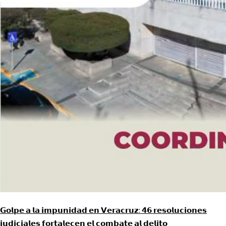
𝗚𝗼𝗹𝗽𝗲 𝗮 𝗹𝗮 𝗶𝗺𝗽𝘂𝗻𝗶𝗱𝗮𝗱 𝗲𝗻 𝗩𝗲𝗿𝗮𝗰𝗿𝘂𝘇: 𝟰𝟲 𝗿𝗲𝘀𝗼𝗹𝘂𝗰𝗶𝗼𝗻𝗲𝘀
𝗷𝘂𝗱𝗶𝗰𝗶𝗮𝗹𝗲𝘀 𝗳𝗼𝗿𝘁𝗮𝗹𝗲𝗰𝗲𝗻 𝗲𝗹 𝗰𝗼𝗺𝗯𝗮𝘁𝗲 𝗮𝗹 𝗱𝗲𝗹𝗶𝘁𝗼