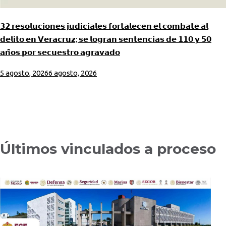
𝟯𝟮 𝗿𝗲𝘀𝗼𝗹𝘂𝗰𝗶𝗼𝗻𝗲𝘀 𝗷𝘂𝗱𝗶𝗰𝗶𝗮𝗹𝗲𝘀 𝗳𝗼𝗿𝘁𝗮𝗹𝗲𝗰𝗲𝗻 𝗲𝗹 𝗰𝗼𝗺𝗯𝗮𝘁𝗲 𝗮𝗹
𝗱𝗲𝗹𝗶𝘁𝗼 𝗲𝗻 𝗩𝗲𝗿𝗮𝗰𝗿𝘂𝘇; 𝘀𝗲 𝗹𝗼𝗴𝗿𝗮𝗻 𝘀𝗲𝗻𝘁𝗲𝗻𝗰𝗶𝗮𝘀 𝗱𝗲 𝟭𝟭𝟬 𝘆 𝟱𝟬
𝗮𝗻̃𝗼𝘀 𝗽𝗼𝗿 𝘀𝗲𝗰𝘂𝗲𝘀𝘁𝗿𝗼 𝗮𝗴𝗿𝗮𝘃𝗮𝗱𝗼
5 agosto, 2026
6 agosto, 2026
Últimos vinculados a proceso