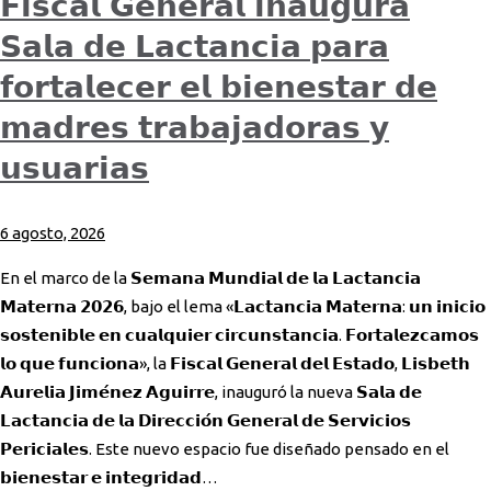
𝗙𝗶𝘀𝗰𝗮𝗹 𝗚𝗲𝗻𝗲𝗿𝗮𝗹 𝗶𝗻𝗮𝘂𝗴𝘂𝗿𝗮
𝗦𝗮𝗹𝗮 𝗱𝗲 𝗟𝗮𝗰𝘁𝗮𝗻𝗰𝗶𝗮 𝗽𝗮𝗿𝗮
𝗳𝗼𝗿𝘁𝗮𝗹𝗲𝗰𝗲𝗿 𝗲𝗹 𝗯𝗶𝗲𝗻𝗲𝘀𝘁𝗮𝗿 𝗱𝗲
𝗺𝗮𝗱𝗿𝗲𝘀 𝘁𝗿𝗮𝗯𝗮𝗷𝗮𝗱𝗼𝗿𝗮𝘀 𝘆
𝘂𝘀𝘂𝗮𝗿𝗶𝗮𝘀
6 agosto, 2026
En el marco de la 𝗦𝗲𝗺𝗮𝗻𝗮 𝗠𝘂𝗻𝗱𝗶𝗮𝗹 𝗱𝗲 𝗹𝗮 𝗟𝗮𝗰𝘁𝗮𝗻𝗰𝗶𝗮
𝗠𝗮𝘁𝗲𝗿𝗻𝗮 𝟮𝟬𝟮𝟲, bajo el lema «𝗟𝗮𝗰𝘁𝗮𝗻𝗰𝗶𝗮 𝗠𝗮𝘁𝗲𝗿𝗻𝗮: 𝘂𝗻 𝗶𝗻𝗶𝗰𝗶𝗼
𝘀𝗼𝘀𝘁𝗲𝗻𝗶𝗯𝗹𝗲 𝗲𝗻 𝗰𝘂𝗮𝗹𝗾𝘂𝗶𝗲𝗿 𝗰𝗶𝗿𝗰𝘂𝗻𝘀𝘁𝗮𝗻𝗰𝗶𝗮. 𝗙𝗼𝗿𝘁𝗮𝗹𝗲𝘇𝗰𝗮𝗺𝗼𝘀
𝗹𝗼 𝗾𝘂𝗲 𝗳𝘂𝗻𝗰𝗶𝗼𝗻𝗮», la 𝗙𝗶𝘀𝗰𝗮𝗹 𝗚𝗲𝗻𝗲𝗿𝗮𝗹 𝗱𝗲𝗹 𝗘𝘀𝘁𝗮𝗱𝗼, 𝗟𝗶𝘀𝗯𝗲𝘁𝗵
𝗔𝘂𝗿𝗲𝗹𝗶𝗮 𝗝𝗶𝗺𝗲́𝗻𝗲𝘇 𝗔𝗴𝘂𝗶𝗿𝗿𝗲, inauguró la nueva 𝗦𝗮𝗹𝗮 𝗱𝗲
𝗟𝗮𝗰𝘁𝗮𝗻𝗰𝗶𝗮 𝗱𝗲 𝗹𝗮 𝗗𝗶𝗿𝗲𝗰𝗰𝗶𝗼́𝗻 𝗚𝗲𝗻𝗲𝗿𝗮𝗹 𝗱𝗲 𝗦𝗲𝗿𝘃𝗶𝗰𝗶𝗼𝘀
𝗣𝗲𝗿𝗶𝗰𝗶𝗮𝗹𝗲𝘀. Este nuevo espacio fue diseñado pensado en el
𝗯𝗶𝗲𝗻𝗲𝘀𝘁𝗮𝗿 𝗲 𝗶𝗻𝘁𝗲𝗴𝗿𝗶𝗱𝗮𝗱…