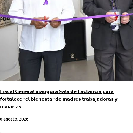
𝗙𝗶𝘀𝗰𝗮𝗹 𝗚𝗲𝗻𝗲𝗿𝗮𝗹 𝗶𝗻𝗮𝘂𝗴𝘂𝗿𝗮 𝗦𝗮𝗹𝗮 𝗱𝗲 𝗟𝗮𝗰𝘁𝗮𝗻𝗰𝗶𝗮 𝗽𝗮𝗿𝗮
𝗳𝗼𝗿𝘁𝗮𝗹𝗲𝗰𝗲𝗿 𝗲𝗹 𝗯𝗶𝗲𝗻𝗲𝘀𝘁𝗮𝗿 𝗱𝗲 𝗺𝗮𝗱𝗿𝗲𝘀 𝘁𝗿𝗮𝗯𝗮𝗷𝗮𝗱𝗼𝗿𝗮𝘀 𝘆
𝘂𝘀𝘂𝗮𝗿𝗶𝗮𝘀
6 agosto, 2026