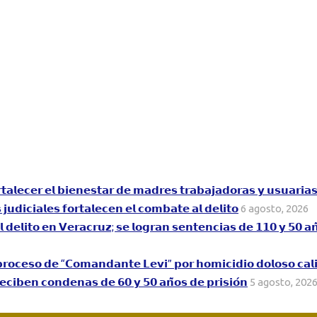
𝘁𝗮𝗹𝗲𝗰𝗲𝗿 𝗲𝗹 𝗯𝗶𝗲𝗻𝗲𝘀𝘁𝗮𝗿 𝗱𝗲 𝗺𝗮𝗱𝗿𝗲𝘀 𝘁𝗿𝗮𝗯𝗮𝗷𝗮𝗱𝗼𝗿𝗮𝘀 𝘆 𝘂𝘀𝘂𝗮𝗿𝗶𝗮
𝘂𝗱𝗶𝗰𝗶𝗮𝗹𝗲𝘀 𝗳𝗼𝗿𝘁𝗮𝗹𝗲𝗰𝗲𝗻 𝗲𝗹 𝗰𝗼𝗺𝗯𝗮𝘁𝗲 𝗮𝗹 𝗱𝗲𝗹𝗶𝘁𝗼
6 agosto, 2026
𝗮𝗹 𝗱𝗲𝗹𝗶𝘁𝗼 𝗲𝗻 𝗩𝗲𝗿𝗮𝗰𝗿𝘂𝘇; 𝘀𝗲 𝗹𝗼𝗴𝗿𝗮𝗻 𝘀𝗲𝗻𝘁𝗲𝗻𝗰𝗶𝗮𝘀 𝗱𝗲 𝟭𝟭𝟬 𝘆 𝟱𝟬 𝗮
 𝗮 𝗽𝗿𝗼𝗰𝗲𝘀𝗼 𝗱𝗲 “𝗖𝗼𝗺𝗮𝗻𝗱𝗮𝗻𝘁𝗲 𝗟𝗲𝘃𝗶” 𝗽𝗼𝗿 𝗵𝗼𝗺𝗶𝗰𝗶𝗱𝗶𝗼 𝗱𝗼𝗹𝗼𝘀𝗼 𝗰𝗮𝗹
𝗰𝗶𝗯𝗲𝗻 𝗰𝗼𝗻𝗱𝗲𝗻𝗮𝘀 𝗱𝗲 𝟲𝟬 𝘆 𝟱𝟬 𝗮𝗻̃𝗼𝘀 𝗱𝗲 𝗽𝗿𝗶𝘀𝗶𝗼́𝗻
5 agosto, 202