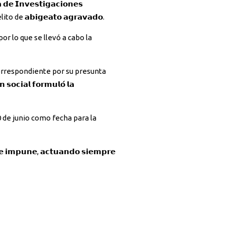
 de 𝗮𝗯𝗶𝗴𝗲𝗮𝘁𝗼 𝗮𝗴𝗿𝗮𝘃𝗮𝗱𝗼.
te, por lo que se llevó a cabo la
𝘁𝗮𝗰𝗶𝗼́𝗻 correspondiente por su presunta
𝗼𝗰𝗶𝗮𝗹 𝗳𝗼𝗿𝗺𝘂𝗹𝗼́ 𝗹𝗮
próximo 10 de junio como fecha para la
 𝗶𝗺𝗽𝘂𝗻𝗲, 𝗮𝗰𝘁𝘂𝗮𝗻𝗱𝗼 𝘀𝗶𝗲𝗺𝗽𝗿𝗲