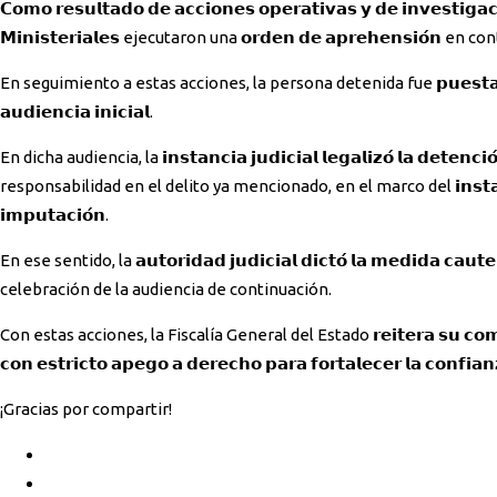
𝗖𝗼𝗺𝗼 𝗿𝗲𝘀𝘂𝗹𝘁𝗮𝗱𝗼 𝗱𝗲 𝗮𝗰𝗰𝗶𝗼𝗻𝗲𝘀 𝗼𝗽𝗲𝗿𝗮𝘁𝗶𝘃𝗮𝘀 𝘆 𝗱𝗲 𝗶𝗻𝘃𝗲𝘀𝘁𝗶𝗴𝗮𝗰𝗶𝗼́𝗻, elementos de la 𝗣𝗼𝗹𝗶𝗰𝗶́𝗮 𝗠𝗶𝗻𝗶𝘀𝘁𝗲𝗿𝗶𝗮𝗹 adscritos a la 𝗙𝗶𝘀𝗰𝗮𝗹𝗶́𝗮 𝗱𝗲 𝗜𝗻𝘃𝗲𝘀𝘁𝗶𝗴𝗮𝗰𝗶𝗼𝗻𝗲𝘀
𝗠𝗶𝗻𝗶𝘀𝘁𝗲𝗿𝗶𝗮𝗹𝗲𝘀 ejecutaron una 𝗼𝗿𝗱𝗲𝗻 𝗱𝗲 𝗮𝗽𝗿𝗲𝗵𝗲𝗻𝘀𝗶𝗼́𝗻
En seguimiento a estas acciones, la persona detenida fue 𝗽𝘂𝗲𝘀𝘁𝗮 𝗮 𝗱𝗶𝘀
𝗮𝘂𝗱𝗶𝗲𝗻𝗰𝗶𝗮 𝗶𝗻𝗶𝗰𝗶𝗮𝗹.
En dicha audiencia, la 𝗶𝗻𝘀𝘁𝗮𝗻𝗰𝗶𝗮 𝗷𝘂𝗱𝗶𝗰𝗶𝗮𝗹 𝗹𝗲𝗴𝗮𝗹𝗶𝘇𝗼́ 𝗹𝗮 𝗱𝗲𝘁𝗲𝗻
responsabilidad en el delito ya mencionado, en el marco del 𝗶𝗻𝘀𝘁𝗮𝗻𝗰𝗶𝗮 𝗷𝘂𝗱𝗶𝗰𝗶
𝗶𝗺𝗽𝘂𝘁𝗮𝗰𝗶𝗼́𝗻.
En ese sentido, la 𝗮𝘂𝘁𝗼𝗿𝗶𝗱𝗮𝗱 𝗷𝘂𝗱𝗶𝗰𝗶𝗮𝗹 𝗱𝗶𝗰𝘁𝗼́ 𝗹𝗮 𝗺𝗲𝗱𝗶𝗱𝗮 𝗰
celebración de la audiencia de continuación.
Con estas acciones, la Fiscalía General del Estado 𝗿𝗲𝗶𝘁𝗲𝗿𝗮 𝘀𝘂 𝗰𝗼𝗺𝗽𝗿𝗼𝗺𝗶
𝗰𝗼𝗻 𝗲𝘀𝘁𝗿𝗶𝗰𝘁𝗼 𝗮𝗽𝗲𝗴𝗼 𝗮 𝗱𝗲𝗿𝗲𝗰𝗵𝗼 𝗽𝗮𝗿𝗮 𝗳𝗼𝗿𝘁𝗮𝗹𝗲𝗰𝗲𝗿 𝗹𝗮 𝗰𝗼𝗻𝗳𝗶𝗮
¡Gracias por compartir!