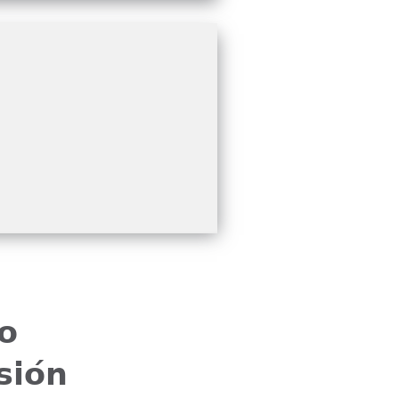
𝗼
𝗶𝗼́𝗻