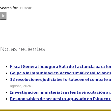
Search for:
ir
Notas recientes
𝗙𝗶𝘀𝗰𝗮𝗹 𝗚𝗲𝗻𝗲𝗿𝗮𝗹 𝗶𝗻𝗮𝘂𝗴𝘂𝗿𝗮 𝗦𝗮𝗹𝗮 𝗱𝗲 𝗟𝗮𝗰𝘁𝗮𝗻𝗰𝗶𝗮 𝗽𝗮𝗿𝗮 𝗳𝗼
𝗚𝗼𝗹𝗽𝗲 𝗮 𝗹𝗮 𝗶𝗺𝗽𝘂𝗻𝗶𝗱𝗮𝗱 𝗲𝗻 𝗩𝗲𝗿𝗮𝗰𝗿𝘂𝘇: 𝟰𝟲 𝗿𝗲𝘀𝗼𝗹𝘂𝗰𝗶𝗼𝗻𝗲𝘀 𝗷
𝟯𝟮 𝗿𝗲𝘀𝗼𝗹𝘂𝗰𝗶𝗼𝗻𝗲𝘀 𝗷𝘂𝗱𝗶𝗰𝗶𝗮𝗹𝗲𝘀 𝗳𝗼𝗿𝘁𝗮𝗹𝗲𝗰𝗲𝗻 𝗲𝗹 𝗰𝗼𝗺𝗯𝗮𝘁𝗲 
agosto, 2026
𝗜𝗻𝘃𝗲𝘀𝘁𝗶𝗴𝗮𝗰𝗶𝗼́𝗻 𝗺𝗶𝗻𝗶𝘀𝘁𝗲𝗿𝗶𝗮𝗹 𝘀𝘂𝘀𝘁𝗲𝗻𝘁𝗮 𝘃𝗶𝗻𝗰𝘂𝗹𝗮𝗰𝗶𝗼́𝗻
𝗥𝗲𝘀𝗽𝗼𝗻𝘀𝗮𝗯𝗹𝗲𝘀 𝗱𝗲 𝘀𝗲𝗰𝘂𝗲𝘀𝘁𝗿𝗼 𝗮𝗴𝗿𝗮𝘃𝗮𝗱𝗼 𝗲𝗻 𝗣𝗮́𝗻𝘂𝗰𝗼 𝗿