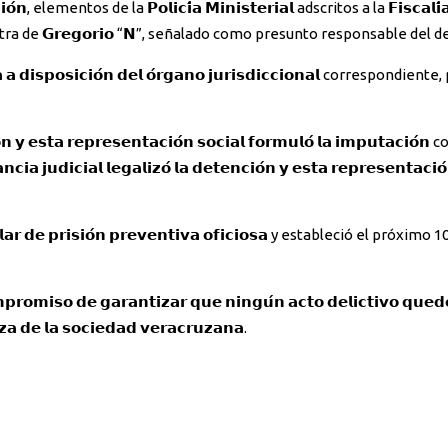
 en contra de 𝗚𝗿𝗲𝗴𝗼𝗿𝗶𝗼 “𝗡”, señalado como presunto responsable del delito
𝗼𝘀𝗶𝗰𝗶𝗼́𝗻 𝗱𝗲𝗹 𝗼́𝗿𝗴𝗮𝗻𝗼 𝗷𝘂𝗿𝗶𝘀𝗱𝗶𝗰𝗰𝗶𝗼𝗻𝗮𝗹 correspondien
𝗶𝗼́𝗻 𝘆 𝗲𝘀𝘁𝗮 𝗿𝗲𝗽𝗿𝗲𝘀𝗲𝗻𝘁𝗮𝗰𝗶𝗼́𝗻 𝘀𝗼𝗰𝗶𝗮𝗹 𝗳𝗼𝗿𝗺𝘂𝗹𝗼́ 𝗹𝗮 𝗶𝗺𝗽𝘂
𝗮𝗹 𝗹𝗲𝗴𝗮𝗹𝗶𝘇𝗼́ 𝗹𝗮 𝗱𝗲𝘁𝗲𝗻𝗰𝗶𝗼́𝗻 𝘆 𝗲𝘀𝘁𝗮 𝗿𝗲𝗽𝗿𝗲𝘀𝗲𝗻𝘁𝗮𝗰𝗶𝗼́𝗻 𝘀
𝘂𝘁𝗲𝗹𝗮𝗿 𝗱𝗲 𝗽𝗿𝗶𝘀𝗶𝗼́𝗻 𝗽𝗿𝗲𝘃𝗲𝗻𝘁𝗶𝘃𝗮 𝗼𝗳𝗶𝗰𝗶𝗼𝘀𝗮 y estableció el 
𝗼 𝗱𝗲 𝗴𝗮𝗿𝗮𝗻𝘁𝗶𝘇𝗮𝗿 𝗾𝘂𝗲 𝗻𝗶𝗻𝗴𝘂́𝗻 𝗮𝗰𝘁𝗼 𝗱𝗲𝗹𝗶𝗰𝘁𝗶𝘃𝗼 𝗾𝘂𝗲𝗱𝗲
𝘇𝗮 𝗱𝗲 𝗹𝗮 𝘀𝗼𝗰𝗶𝗲𝗱𝗮𝗱 𝘃𝗲𝗿𝗮𝗰𝗿𝘂𝘇𝗮𝗻𝗮.