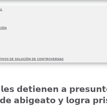
AL
CIÓN
O
TIVOS DE SOLUCIÓN DE CONTROVERSIAS
𝗹𝗲𝘀 𝗱𝗲𝘁𝗶𝗲𝗻𝗲𝗻 𝗮 𝗽𝗿𝗲𝘀𝘂𝗻𝘁
𝗱𝗲 𝗮𝗯𝗶𝗴𝗲𝗮𝘁𝗼 𝘆 𝗹𝗼𝗴𝗿𝗮 𝗽𝗿𝗶