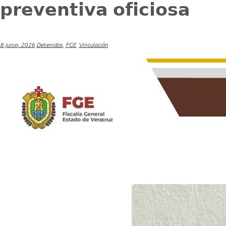
𝗽𝗿𝗲𝘃𝗲𝗻𝘁𝗶𝘃𝗮 𝗼𝗳𝗶𝗰𝗶𝗼𝘀𝗮
8 junio, 2026
Detenidos
,
FGE
,
Vinculación