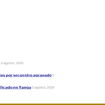

6 agosto, 2026
𝗻̃𝗼𝘀 𝗽𝗼𝗿 𝘀𝗲𝗰𝘂𝗲𝘀𝘁𝗿𝗼 𝗮𝗴𝗿𝗮𝘃𝗮𝗱𝗼
5
𝗶𝗳𝗶𝗰𝗮𝗱𝗼 𝗲𝗻 𝗬𝗮𝗻𝗴𝗮
5 agosto, 2026
6