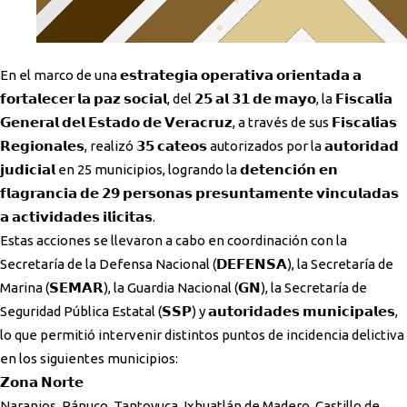
En el marco de una 𝗲𝘀𝘁𝗿𝗮𝘁𝗲𝗴𝗶𝗮 𝗼𝗽𝗲𝗿𝗮𝘁𝗶𝘃𝗮 𝗼𝗿𝗶𝗲𝗻𝘁𝗮𝗱𝗮 𝗮
𝗳𝗼𝗿𝘁𝗮𝗹𝗲𝗰𝗲𝗿 𝗹𝗮 𝗽𝗮𝘇 𝘀𝗼𝗰𝗶𝗮𝗹, del 𝟮𝟱 𝗮𝗹 𝟯𝟭 𝗱𝗲 𝗺𝗮𝘆𝗼, la 𝗙𝗶𝘀𝗰𝗮𝗹𝗶́𝗮
𝗚𝗲𝗻𝗲𝗿𝗮𝗹 𝗱𝗲𝗹 𝗘𝘀𝘁𝗮𝗱𝗼 𝗱𝗲 𝗩𝗲𝗿𝗮𝗰𝗿𝘂𝘇, a través de sus 𝗙𝗶𝘀𝗰𝗮𝗹𝗶́𝗮𝘀
𝗥𝗲𝗴𝗶𝗼𝗻𝗮𝗹𝗲𝘀, realizó 𝟯𝟱 𝗰𝗮𝘁𝗲𝗼𝘀 autorizados por la 𝗮𝘂𝘁𝗼𝗿𝗶𝗱𝗮𝗱
𝗷𝘂𝗱𝗶𝗰𝗶𝗮𝗹 en 25 municipios, logrando la 𝗱𝗲𝘁𝗲𝗻𝗰𝗶𝗼́𝗻 𝗲𝗻
𝗳𝗹𝗮𝗴𝗿𝗮𝗻𝗰𝗶𝗮 𝗱𝗲 𝟮𝟵 𝗽𝗲𝗿𝘀𝗼𝗻𝗮𝘀 𝗽𝗿𝗲𝘀𝘂𝗻𝘁𝗮𝗺𝗲𝗻𝘁𝗲 𝘃𝗶𝗻𝗰𝘂𝗹𝗮𝗱𝗮𝘀
𝗮 𝗮𝗰𝘁𝗶𝘃𝗶𝗱𝗮𝗱𝗲𝘀 𝗶𝗹𝗶́𝗰𝗶𝘁𝗮𝘀.
Estas acciones se llevaron a cabo en coordinación con la
Secretaría de la Defensa Nacional (𝗗𝗘𝗙𝗘𝗡𝗦𝗔), la Secretaría de
Marina (𝗦𝗘𝗠𝗔𝗥), la Guardia Nacional (𝗚𝗡), la Secretaría de
Seguridad Pública Estatal (𝗦𝗦𝗣) y 𝗮𝘂𝘁𝗼𝗿𝗶𝗱𝗮𝗱𝗲𝘀 𝗺𝘂𝗻𝗶𝗰𝗶𝗽𝗮𝗹𝗲𝘀,
lo que permitió intervenir distintos puntos de incidencia delictiva
en los siguientes municipios:
𝗭𝗼𝗻𝗮 𝗡𝗼𝗿𝘁𝗲
Naranjos, Pánuco, Tantoyuca, Ixhuatlán de Madero, Castillo de