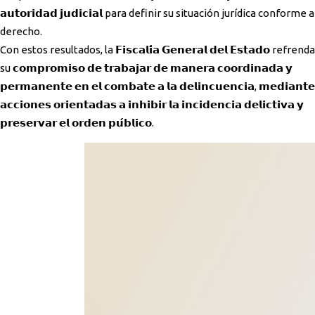
𝗮𝘂𝘁𝗼𝗿𝗶𝗱𝗮𝗱 𝗷𝘂𝗱𝗶𝗰𝗶𝗮𝗹 para definir su situación jurídica conforme a
derecho.
Con estos resultados, la 𝗙𝗶𝘀𝗰𝗮𝗹𝗶́𝗮 𝗚𝗲𝗻𝗲𝗿𝗮𝗹 𝗱𝗲𝗹 𝗘𝘀𝘁𝗮𝗱𝗼 refrenda
su 𝗰𝗼𝗺𝗽𝗿𝗼𝗺𝗶𝘀𝗼 𝗱𝗲 𝘁𝗿𝗮𝗯𝗮𝗷𝗮𝗿 𝗱𝗲 𝗺𝗮𝗻𝗲𝗿𝗮 𝗰𝗼𝗼𝗿𝗱𝗶𝗻𝗮𝗱𝗮 𝘆
𝗽𝗲𝗿𝗺𝗮𝗻𝗲𝗻𝘁𝗲 𝗲𝗻 𝗲𝗹 𝗰𝗼𝗺𝗯𝗮𝘁𝗲 𝗮 𝗹𝗮 𝗱𝗲𝗹𝗶𝗻𝗰𝘂𝗲𝗻𝗰𝗶𝗮, 𝗺𝗲𝗱𝗶𝗮𝗻𝘁𝗲
𝗮𝗰𝗰𝗶𝗼𝗻𝗲𝘀 𝗼𝗿𝗶𝗲𝗻𝘁𝗮𝗱𝗮𝘀 𝗮 𝗶𝗻𝗵𝗶𝗯𝗶𝗿 𝗹𝗮 𝗶𝗻𝗰𝗶𝗱𝗲𝗻𝗰𝗶𝗮 𝗱𝗲𝗹𝗶𝗰𝘁𝗶𝘃𝗮 𝘆
𝗽𝗿𝗲𝘀𝗲𝗿𝘃𝗮𝗿 𝗲𝗹 𝗼𝗿𝗱𝗲𝗻 𝗽𝘂́𝗯𝗹𝗶𝗰𝗼.