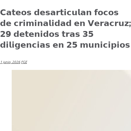
𝗖𝗮𝘁𝗲𝗼𝘀 𝗱𝗲𝘀𝗮𝗿𝘁𝗶𝗰𝘂𝗹𝗮𝗻 𝗳𝗼𝗰𝗼𝘀
𝗱𝗲 𝗰𝗿𝗶𝗺𝗶𝗻𝗮𝗹𝗶𝗱𝗮𝗱 𝗲𝗻 𝗩𝗲𝗿𝗮𝗰𝗿𝘂𝘇;
𝟮𝟵 𝗱𝗲𝘁𝗲𝗻𝗶𝗱𝗼𝘀 𝘁𝗿𝗮𝘀 𝟯𝟱
𝗱𝗶𝗹𝗶𝗴𝗲𝗻𝗰𝗶𝗮𝘀 𝗲𝗻 𝟮𝟱 𝗺𝘂𝗻𝗶𝗰𝗶𝗽𝗶𝗼𝘀
1 junio, 2026
FGE