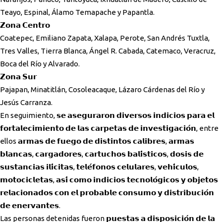
Teayo, Espinal, Álamo Temapache y Papantla.
𝗭𝗼𝗻𝗮 𝗖𝗲𝗻𝘁𝗿𝗼
Coatepec, Emiliano Zapata, Xalapa, Perote, San Andrés Tuxtla,
Tres Valles, Tierra Blanca, Ángel R. Cabada, Catemaco, Veracruz,
Boca del Río y Alvarado.
𝗭𝗼𝗻𝗮 𝗦𝘂𝗿
Pajapan, Minatitlán, Cosoleacaque, Lázaro Cárdenas del Río y
Jesús Carranza.
En seguimiento, 𝘀𝗲 𝗮𝘀𝗲𝗴𝘂𝗿𝗮𝗿𝗼𝗻 𝗱𝗶𝘃𝗲𝗿𝘀𝗼𝘀 𝗶𝗻𝗱𝗶𝗰𝗶𝗼𝘀 𝗽𝗮𝗿𝗮 𝗲𝗹
𝗳𝗼𝗿𝘁𝗮𝗹𝗲𝗰𝗶𝗺𝗶𝗲𝗻𝘁𝗼 𝗱𝗲 𝗹𝗮𝘀 𝗰𝗮𝗿𝗽𝗲𝘁𝗮𝘀 𝗱𝗲 𝗶𝗻𝘃𝗲𝘀𝘁𝗶𝗴𝗮𝗰𝗶𝗼́𝗻, entre
ellos 𝗮𝗿𝗺𝗮𝘀 𝗱𝗲 𝗳𝘂𝗲𝗴𝗼 𝗱𝗲 𝗱𝗶𝘀𝘁𝗶𝗻𝘁𝗼𝘀 𝗰𝗮𝗹𝗶𝗯𝗿𝗲𝘀, 𝗮𝗿𝗺𝗮𝘀
𝗯𝗹𝗮𝗻𝗰𝗮𝘀, 𝗰𝗮𝗿𝗴𝗮𝗱𝗼𝗿𝗲𝘀, 𝗰𝗮𝗿𝘁𝘂𝗰𝗵𝗼𝘀 𝗯𝗮𝗹𝗶́𝘀𝘁𝗶𝗰𝗼𝘀, 𝗱𝗼𝘀𝗶𝘀 𝗱𝗲
𝘀𝘂𝘀𝘁𝗮𝗻𝗰𝗶𝗮𝘀 𝗶𝗹𝗶́𝗰𝗶𝘁𝗮𝘀, 𝘁𝗲𝗹𝗲́𝗳𝗼𝗻𝗼𝘀 𝗰𝗲𝗹𝘂𝗹𝗮𝗿𝗲𝘀, 𝘃𝗲𝗵𝗶́𝗰𝘂𝗹𝗼𝘀,
𝗺𝗼𝘁𝗼𝗰𝗶𝗰𝗹𝗲𝘁𝗮𝘀, 𝗮𝘀𝗶́ 𝗰𝗼𝗺𝗼 𝗶𝗻𝗱𝗶𝗰𝗶𝗼𝘀 𝘁𝗲𝗰𝗻𝗼𝗹𝗼́𝗴𝗶𝗰𝗼𝘀 𝘆 𝗼𝗯𝗷𝗲𝘁𝗼𝘀
𝗿𝗲𝗹𝗮𝗰𝗶𝗼𝗻𝗮𝗱𝗼𝘀 𝗰𝗼𝗻 𝗲𝗹 𝗽𝗿𝗼𝗯𝗮𝗯𝗹𝗲 𝗰𝗼𝗻𝘀𝘂𝗺𝗼 𝘆 𝗱𝗶𝘀𝘁𝗿𝗶𝗯𝘂𝗰𝗶𝗼́𝗻
𝗱𝗲 𝗲𝗻𝗲𝗿𝘃𝗮𝗻𝘁𝗲𝘀.
Las personas detenidas fueron 𝗽𝘂𝗲𝘀𝘁𝗮𝘀 𝗮 𝗱𝗶𝘀𝗽𝗼𝘀𝗶𝗰𝗶𝗼́𝗻 𝗱𝗲 𝗹𝗮