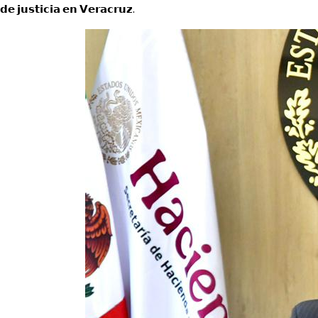
𝗱𝗲 𝗷𝘂𝘀𝘁𝗶𝗰𝗶𝗮 𝗲𝗻 𝗩𝗲𝗿𝗮𝗰𝗿𝘂𝘇.