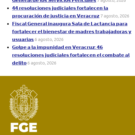
𝗚𝗲𝗻𝗲𝗿𝗮𝗹 𝗱𝗲 𝗹𝗼𝘀 𝗦𝗲𝗿𝘃𝗶𝗰𝗶𝗼𝘀 𝗣𝗲𝗿𝗶𝗰𝗶𝗮𝗹𝗲𝘀
7 agosto, 2026
𝟰𝟰 𝗿𝗲𝘀𝗼𝗹𝘂𝗰𝗶𝗼𝗻𝗲𝘀 𝗷𝘂𝗱𝗶𝗰𝗶𝗮𝗹𝗲𝘀 𝗳𝗼𝗿𝘁𝗮𝗹𝗲𝗰𝗲𝗻 𝗹𝗮
𝗽𝗿𝗼𝗰𝘂𝗿𝗮𝗰𝗶𝗼́𝗻 𝗱𝗲 𝗷𝘂𝘀𝘁𝗶𝗰𝗶𝗮 𝗲𝗻 𝗩𝗲𝗿𝗮𝗰𝗿𝘂𝘇
7 agosto, 2026
𝗙𝗶𝘀𝗰𝗮𝗹 𝗚𝗲𝗻𝗲𝗿𝗮𝗹 𝗶𝗻𝗮𝘂𝗴𝘂𝗿𝗮 𝗦𝗮𝗹𝗮 𝗱𝗲 𝗟𝗮𝗰𝘁𝗮𝗻𝗰𝗶𝗮 𝗽𝗮𝗿𝗮
𝗳𝗼𝗿𝘁𝗮𝗹𝗲𝗰𝗲𝗿 𝗲𝗹 𝗯𝗶𝗲𝗻𝗲𝘀𝘁𝗮𝗿 𝗱𝗲 𝗺𝗮𝗱𝗿𝗲𝘀 𝘁𝗿𝗮𝗯𝗮𝗷𝗮𝗱𝗼𝗿𝗮𝘀 𝘆
𝘂𝘀𝘂𝗮𝗿𝗶𝗮𝘀
6 agosto, 2026
𝗚𝗼𝗹𝗽𝗲 𝗮 𝗹𝗮 𝗶𝗺𝗽𝘂𝗻𝗶𝗱𝗮𝗱 𝗲𝗻 𝗩𝗲𝗿𝗮𝗰𝗿𝘂𝘇: 𝟰𝟲
𝗿𝗲𝘀𝗼𝗹𝘂𝗰𝗶𝗼𝗻𝗲𝘀 𝗷𝘂𝗱𝗶𝗰𝗶𝗮𝗹𝗲𝘀 𝗳𝗼𝗿𝘁𝗮𝗹𝗲𝗰𝗲𝗻 𝗲𝗹 𝗰𝗼𝗺𝗯𝗮𝘁𝗲 𝗮𝗹
𝗱𝗲𝗹𝗶𝘁𝗼
6 agosto, 2026