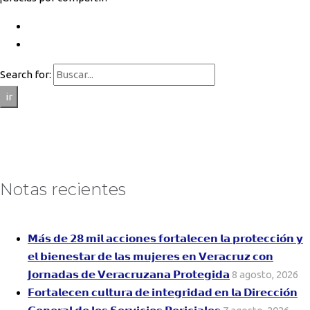
Search for:
ir
Notas recientes
𝗠𝗮́𝘀 𝗱𝗲 𝟮𝟴 𝗺𝗶𝗹 𝗮𝗰𝗰𝗶𝗼𝗻𝗲𝘀 𝗳𝗼𝗿𝘁𝗮𝗹𝗲𝗰𝗲𝗻 𝗹𝗮 𝗽𝗿𝗼𝘁𝗲𝗰𝗰𝗶𝗼́𝗻 𝘆
𝗲𝗹 𝗯𝗶𝗲𝗻𝗲𝘀𝘁𝗮𝗿 𝗱𝗲 𝗹𝗮𝘀 𝗺𝘂𝗷𝗲𝗿𝗲𝘀 𝗲𝗻 𝗩𝗲𝗿𝗮𝗰𝗿𝘂𝘇 𝗰𝗼𝗻
𝗝𝗼𝗿𝗻𝗮𝗱𝗮𝘀 𝗱𝗲 𝗩𝗲𝗿𝗮𝗰𝗿𝘂𝘇𝗮𝗻𝗮 𝗣𝗿𝗼𝘁𝗲𝗴𝗶𝗱𝗮
8 agosto, 2026
𝗙𝗼𝗿𝘁𝗮𝗹𝗲𝗰𝗲𝗻 𝗰𝘂𝗹𝘁𝘂𝗿𝗮 𝗱𝗲 𝗶𝗻𝘁𝗲𝗴𝗿𝗶𝗱𝗮𝗱 𝗲𝗻 𝗹𝗮 𝗗𝗶𝗿𝗲𝗰𝗰𝗶𝗼́𝗻