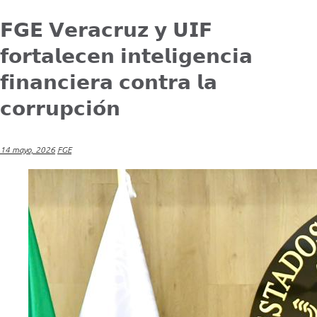
𝗙𝗚𝗘 𝗩𝗲𝗿𝗮𝗰𝗿𝘂𝘇 𝘆 𝗨𝗜𝗙
𝗳𝗼𝗿𝘁𝗮𝗹𝗲𝗰𝗲𝗻 𝗶𝗻𝘁𝗲𝗹𝗶𝗴𝗲𝗻𝗰𝗶𝗮
𝗳𝗶𝗻𝗮𝗻𝗰𝗶𝗲𝗿𝗮 𝗰𝗼𝗻𝘁𝗿𝗮 𝗹𝗮
𝗰𝗼𝗿𝗿𝘂𝗽𝗰𝗶𝗼́𝗻
14 mayo, 2026
FGE