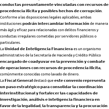
𝗰𝗼𝗻𝗱𝘂𝗰𝘁𝗮𝘀 𝗽𝗿𝗲𝘀𝘂𝗻𝘁𝗮𝗺𝗲𝗻𝘁𝗲 𝘃𝗶𝗻𝗰𝘂𝗹𝗮𝗱𝗮𝘀 𝗰𝗼𝗻 𝗿𝗲𝗰𝘂𝗿𝘀𝗼𝘀 𝗱𝗲
𝗽𝗿𝗼𝗰𝗲𝗱𝗲𝗻𝗰𝗶𝗮 𝗶𝗹𝗶́𝗰𝗶𝘁𝗮 𝘆 𝗽𝗼𝘀𝗶𝗯𝗹𝗲𝘀 𝗵𝗲𝗰𝗵𝗼𝘀 𝗱𝗲 𝗰𝗼𝗿𝗿𝘂𝗽𝗰𝗶𝗼́𝗻.
Conforme a las disposiciones legales aplicables, ambas
instituciones 𝗽𝗼𝗱𝗿𝗮́𝗻 𝗶𝗻𝘁𝗲𝗿𝗰𝗮𝗺𝗯𝗶𝗮𝗿 𝗶𝗻𝗳𝗼𝗿𝗺𝗮𝗰𝗶𝗼́𝗻 de manera
más ágil y eficaz para relacionadas con delitos financieros y
conductas irregulares cometidas por servidores públicos o
particulares.
La 𝗨𝗻𝗶𝗱𝗮𝗱 𝗱𝗲 𝗜𝗻𝘁𝗲𝗹𝗶𝗴𝗲𝗻𝗰𝗶𝗮 𝗙𝗶𝗻𝗮𝗻𝗰𝗶𝗲𝗿𝗮 es un organismo
administrativo de la Secretaría de Hacienda y Crédito Público
𝗲𝗻𝗰𝗮𝗿𝗴𝗮𝗱𝗼 𝗱𝗲 𝗰𝗼𝗮𝗱𝘆𝘂𝘃𝗮𝗿 𝗲𝗻 𝗹𝗮 𝗽𝗿𝗲𝘃𝗲𝗻𝗰𝗶𝗼́𝗻 𝘆 𝗰𝗼𝗺𝗯𝗮𝘁𝗲
𝗱𝗲 𝗼𝗽𝗲𝗿𝗮𝗰𝗶𝗼𝗻𝗲𝘀 𝗰𝗼𝗻 𝗿𝗲𝗰𝘂𝗿𝘀𝗼𝘀 𝗱𝗲 𝗽𝗿𝗼𝗰𝗲𝗱𝗲𝗻𝗰𝗶𝗮 𝗶𝗹𝗶́𝗰𝗶𝘁𝗮,
comúnmente conocidas como lavado de dinero.
La 𝗙𝗶𝘀𝗰𝗮𝗹 𝗚𝗲𝗻𝗲𝗿𝗮𝗹 destacó que 𝗲𝘀𝘁𝗲 𝗰𝗼𝗻𝘃𝗲𝗻𝗶𝗼 𝗿𝗲𝗽𝗿𝗲𝘀𝗲𝗻𝘁𝗮
𝘂𝗻 𝗽𝗮𝘀𝗼 𝗲𝘀𝘁𝗿𝗮𝘁𝗲́𝗴𝗶𝗰𝗼 𝗽𝗮𝗿𝗮 𝗰𝗼𝗻𝘀𝗼𝗹𝗶𝗱𝗮𝗿 𝗹𝗮 𝗰𝗼𝗼𝗿𝗱𝗶𝗻𝗮𝗰𝗶𝗼́𝗻
𝗶𝗻𝘁𝗲𝗿𝗶𝗻𝘀𝘁𝗶𝘁𝘂𝗰𝗶𝗼𝗻𝗮𝗹 𝘆 𝗳𝗼𝗿𝘁𝗮𝗹𝗲𝗰𝗲𝗿 𝗹𝗮𝘀 𝗰𝗮𝗽𝗮𝗰𝗶𝗱𝗮𝗱𝗲𝘀 𝗱𝗲
𝗶𝗻𝘃𝗲𝘀𝘁𝗶𝗴𝗮𝗰𝗶𝗼́𝗻, 𝗮𝗻𝗮́𝗹𝗶𝘀𝗶𝘀 𝗲 𝗶𝗻𝘁𝗲𝗹𝗶𝗴𝗲𝗻𝗰𝗶𝗮 𝗳𝗶𝗻𝗮𝗻𝗰𝗶𝗲𝗿𝗮 𝗲𝗻
𝗳𝗮𝘃𝗼𝗿 𝗱𝗲 𝗹𝗮 𝗹𝗲𝗴𝗮𝗹𝗶𝗱𝗮𝗱, 𝗹𝗮 𝘁𝗿𝗮𝗻𝘀𝗽𝗮𝗿𝗲𝗻𝗰𝗶𝗮 𝘆 𝗹𝗮 𝗽𝗿𝗼𝗰𝘂𝗿𝗮𝗰𝗶𝗼́𝗻