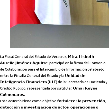
La Fiscal General del Estado de Veracruz, 𝗠𝘁𝗿𝗮. 𝗟𝗶𝘀𝗯𝗲𝘁𝗵
𝗔𝘂𝗿𝗲𝗹𝗶𝗮 𝗝𝗶𝗺𝗲́𝗻𝗲𝘇 𝗔𝗴𝘂𝗶𝗿𝗿𝗲, participó en la firma del Convenio
de Colaboración para el Intercambio de Información celebrado
entre la Fiscalía General del Estado y la 𝗨𝗻𝗶𝗱𝗮𝗱 𝗱𝗲
𝗜𝗻𝘁𝗲𝗹𝗶𝗴𝗲𝗻𝗰𝗶𝗮 𝗙𝗶𝗻𝗮𝗻𝗰𝗶𝗲𝗿𝗮 (𝗨𝗜𝗙) de la Secretaría de Hacienda y
Crédito Público, representada por su titular, 𝗢𝗺𝗮𝗿 𝗥𝗲𝘆𝗲𝘀
𝗖𝗼𝗹𝗺𝗲𝗻𝗮𝗿𝗲𝘀.
Este acuerdo tiene como objetivo 𝗳𝗼𝗿𝘁𝗮𝗹𝗲𝗰𝗲𝗿 𝗹𝗮 𝗽𝗿𝗲𝘃𝗲𝗻𝗰𝗶𝗼́𝗻,
𝗱𝗲𝘁𝗲𝗰𝗰𝗶𝗼́𝗻 𝗲 𝗶𝗻𝘃𝗲𝘀𝘁𝗶𝗴𝗮𝗰𝗶𝗼́𝗻 𝗱𝗲 𝗮𝗰𝘁𝗼𝘀, 𝗼𝗽𝗲𝗿𝗮𝗰𝗶𝗼𝗻𝗲𝘀 𝗼