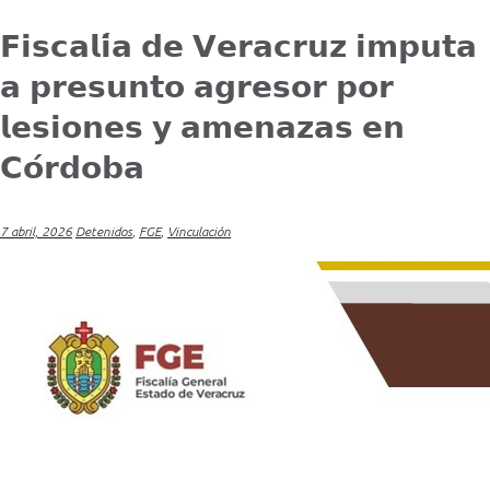
𝗙𝗶𝘀𝗰𝗮𝗹𝗶́𝗮 𝗱𝗲 𝗩𝗲𝗿𝗮𝗰𝗿𝘂𝘇 𝗶𝗺𝗽𝘂𝘁𝗮
𝗮 𝗽𝗿𝗲𝘀𝘂𝗻𝘁𝗼 𝗮𝗴𝗿𝗲𝘀𝗼𝗿 𝗽𝗼𝗿
𝗹𝗲𝘀𝗶𝗼𝗻𝗲𝘀 𝘆 𝗮𝗺𝗲𝗻𝗮𝘇𝗮𝘀 𝗲𝗻
𝗖𝗼́𝗿𝗱𝗼𝗯𝗮
7 abril, 2026
Detenidos
,
FGE
,
Vinculación