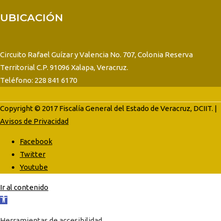
UBICACIÓN
Circuito Rafael Guízar y Valencia No. 707, Colonia Reserva
Territorial C.P. 91096 Xalapa, Veracruz.
Teléfono: 228 841 6170
Copyright © 2017 Fiscalía General del Estado de Veracruz, DCIIT. |
Avisos de Privacidad
Facebook
Twitter
Youtube
Ir al contenido
Abrir
barra
Herramientas de accesibilidad