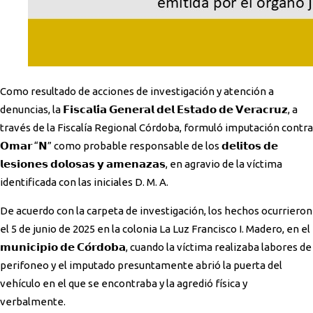
Como resultado de acciones de investigación y atención a
denuncias, la 𝗙𝗶𝘀𝗰𝗮𝗹𝗶́𝗮 𝗚𝗲𝗻𝗲𝗿𝗮𝗹 𝗱𝗲𝗹 𝗘𝘀𝘁𝗮𝗱𝗼 𝗱𝗲 𝗩𝗲𝗿𝗮𝗰𝗿𝘂𝘇, a
través de la Fiscalía Regional Córdoba, formuló imputación contra
𝗢𝗺𝗮𝗿 “𝗡” como probable responsable de los 𝗱𝗲𝗹𝗶𝘁𝗼𝘀 𝗱𝗲
𝗹𝗲𝘀𝗶𝗼𝗻𝗲𝘀 𝗱𝗼𝗹𝗼𝘀𝗮𝘀 𝘆 𝗮𝗺𝗲𝗻𝗮𝘇𝗮𝘀, en agravio de la víctima
identificada con las iniciales D. M. A.
De acuerdo con la carpeta de investigación, los hechos ocurrieron
el 5 de junio de 2025 en la colonia La Luz Francisco I. Madero, en el
𝗺𝘂𝗻𝗶𝗰𝗶𝗽𝗶𝗼 𝗱𝗲 𝗖𝗼́𝗿𝗱𝗼𝗯𝗮, cuando la víctima realizaba labores de
perifoneo y el imputado presuntamente abrió la puerta del
vehículo en el que se encontraba y la agredió física y
verbalmente.