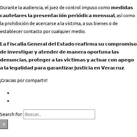
Durante la audiencia, el juez de control impuso como 𝗺𝗲𝗱𝗶𝗱𝗮𝘀
𝗰𝗮𝘂𝘁𝗲𝗹𝗮𝗿𝗲𝘀 𝗹𝗮 𝗽𝗿𝗲𝘀𝗲𝗻𝘁𝗮𝗰𝗶𝗼́𝗻 𝗽𝗲𝗿𝗶𝗼́𝗱𝗶𝗰𝗮 𝗺𝗲𝗻𝘀𝘂𝗮𝗹, así como
la prohibición de acercarse a la víctima, a sus bienes o de
establecer contacto por cualquier medio.
𝗟𝗮 𝗙𝗶𝘀𝗰𝗮𝗹𝗶́𝗮 𝗚𝗲𝗻𝗲𝗿𝗮𝗹 𝗱𝗲𝗹 𝗘𝘀𝘁𝗮𝗱𝗼 𝗿𝗲𝗮𝗳𝗶𝗿𝗺𝗮 𝘀𝘂 𝗰𝗼𝗺𝗽𝗿𝗼𝗺𝗶𝘀𝗼
𝗱𝗲 𝗶𝗻𝘃𝗲𝘀𝘁𝗶𝗴𝗮𝗿 𝘆 𝗮𝘁𝗲𝗻𝗱𝗲𝗿 𝗱𝗲 𝗺𝗮𝗻𝗲𝗿𝗮 𝗼𝗽𝗼𝗿𝘁𝘂𝗻𝗮 𝗹𝗮𝘀
𝗱𝗲𝗻𝘂𝗻𝗰𝗶𝗮𝘀, 𝗽𝗿𝗼𝘁𝗲𝗴𝗲𝗿 𝗮 𝗹𝗮𝘀 𝘃𝗶́𝗰𝘁𝗶𝗺𝗮𝘀 𝘆 𝗮𝗰𝘁𝘂𝗮𝗿 𝗰𝗼𝗻 𝗮𝗽𝗲𝗴𝗼
𝗮 𝗹𝗮 𝗹𝗲𝗴𝗮𝗹𝗶𝗱𝗮𝗱 𝗽𝗮𝗿𝗮 𝗴𝗮𝗿𝗮𝗻𝘁𝗶𝘇𝗮𝗿 𝗷𝘂𝘀𝘁𝗶𝗰𝗶𝗮 𝗲𝗻 𝗩𝗲𝗿𝗮𝗰𝗿𝘂𝘇.
¡Gracias por compartir!
Search for:
ir