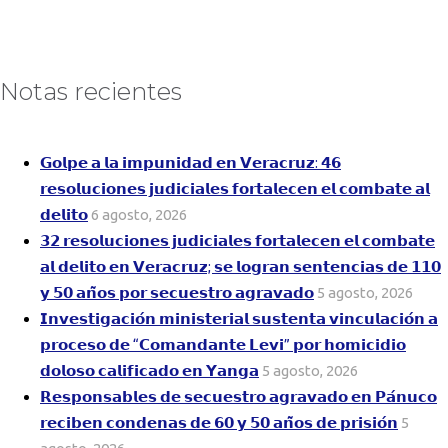
Notas recientes
𝗚𝗼𝗹𝗽𝗲 𝗮 𝗹𝗮 𝗶𝗺𝗽𝘂𝗻𝗶𝗱𝗮𝗱 𝗲𝗻 𝗩𝗲𝗿𝗮𝗰𝗿𝘂𝘇: 𝟰𝟲
𝗿𝗲𝘀𝗼𝗹𝘂𝗰𝗶𝗼𝗻𝗲𝘀 𝗷𝘂𝗱𝗶𝗰𝗶𝗮𝗹𝗲𝘀 𝗳𝗼𝗿𝘁𝗮𝗹𝗲𝗰𝗲𝗻 𝗲𝗹 𝗰𝗼𝗺𝗯𝗮𝘁𝗲 𝗮𝗹
𝗱𝗲𝗹𝗶𝘁𝗼
6 agosto, 2026
𝟯𝟮 𝗿𝗲𝘀𝗼𝗹𝘂𝗰𝗶𝗼𝗻𝗲𝘀 𝗷𝘂𝗱𝗶𝗰𝗶𝗮𝗹𝗲𝘀 𝗳𝗼𝗿𝘁𝗮𝗹𝗲𝗰𝗲𝗻 𝗲𝗹 𝗰𝗼𝗺𝗯𝗮𝘁𝗲
𝗮𝗹 𝗱𝗲𝗹𝗶𝘁𝗼 𝗲𝗻 𝗩𝗲𝗿𝗮𝗰𝗿𝘂𝘇; 𝘀𝗲 𝗹𝗼𝗴𝗿𝗮𝗻 𝘀𝗲𝗻𝘁𝗲𝗻𝗰𝗶𝗮𝘀 𝗱𝗲 𝟭𝟭𝟬
𝘆 𝟱𝟬 𝗮𝗻̃𝗼𝘀 𝗽𝗼𝗿 𝘀𝗲𝗰𝘂𝗲𝘀𝘁𝗿𝗼 𝗮𝗴𝗿𝗮𝘃𝗮𝗱𝗼
5 agosto, 2026
𝗜𝗻𝘃𝗲𝘀𝘁𝗶𝗴𝗮𝗰𝗶𝗼́𝗻 𝗺𝗶𝗻𝗶𝘀𝘁𝗲𝗿𝗶𝗮𝗹 𝘀𝘂𝘀𝘁𝗲𝗻𝘁𝗮 𝘃𝗶𝗻𝗰𝘂𝗹𝗮𝗰𝗶𝗼́𝗻 𝗮
𝗽𝗿𝗼𝗰𝗲𝘀𝗼 𝗱𝗲 “𝗖𝗼𝗺𝗮𝗻𝗱𝗮𝗻𝘁𝗲 𝗟𝗲𝘃𝗶” 𝗽𝗼𝗿 𝗵𝗼𝗺𝗶𝗰𝗶𝗱𝗶𝗼
𝗱𝗼𝗹𝗼𝘀𝗼 𝗰𝗮𝗹𝗶𝗳𝗶𝗰𝗮𝗱𝗼 𝗲𝗻 𝗬𝗮𝗻𝗴𝗮
5 agosto, 2026
𝗥𝗲𝘀𝗽𝗼𝗻𝘀𝗮𝗯𝗹𝗲𝘀 𝗱𝗲 𝘀𝗲𝗰𝘂𝗲𝘀𝘁𝗿𝗼 𝗮𝗴𝗿𝗮𝘃𝗮𝗱𝗼 𝗲𝗻 𝗣𝗮́𝗻𝘂𝗰𝗼
𝗿𝗲𝗰𝗶𝗯𝗲𝗻 𝗰𝗼𝗻𝗱𝗲𝗻𝗮𝘀 𝗱𝗲 𝟲𝟬 𝘆 𝟱𝟬 𝗮𝗻̃𝗼𝘀 𝗱𝗲 𝗽𝗿𝗶𝘀𝗶𝗼́𝗻
5