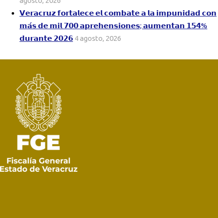
agosto, 2026
𝗩𝗲𝗿𝗮𝗰𝗿𝘂𝘇 𝗳𝗼𝗿𝘁𝗮𝗹𝗲𝗰𝗲 𝗲𝗹 𝗰𝗼𝗺𝗯𝗮𝘁𝗲 𝗮 𝗹𝗮 𝗶𝗺𝗽𝘂𝗻𝗶𝗱𝗮𝗱 𝗰𝗼𝗻
𝗺𝗮́𝘀 𝗱𝗲 𝗺𝗶𝗹 𝟳𝟬𝟬 𝗮𝗽𝗿𝗲𝗵𝗲𝗻𝘀𝗶𝗼𝗻𝗲𝘀; 𝗮𝘂𝗺𝗲𝗻𝘁𝗮𝗻 𝟭𝟱𝟰%
𝗱𝘂𝗿𝗮𝗻𝘁𝗲 𝟮𝟬𝟮𝟲
4 agosto, 2026