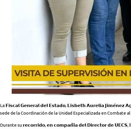
La 𝗙𝗶𝘀𝗰𝗮𝗹 𝗚𝗲𝗻𝗲𝗿𝗮𝗹 𝗱𝗲𝗹 𝗘𝘀𝘁𝗮𝗱𝗼, 𝗟𝗶𝘀𝗯𝗲𝘁𝗵 𝗔𝘂𝗿𝗲𝗹𝗶𝗮 𝗝𝗶𝗺𝗲́𝗻𝗲𝘇 𝗔𝗴𝘂𝗶𝗿𝗿𝗲, realizó este día una 𝗴𝗶𝗿𝗮 𝗱𝗲 𝘁𝗿𝗮𝗯𝗮𝗷𝗼 𝗲𝗻 𝗹𝗮 𝘇𝗼𝗻𝗮 𝗻𝗼𝗿𝘁𝗲 de la entidad, en donde 𝘃𝗶𝘀𝗶𝘁𝗼́ la
sede de la Coordinación de la Unidad Especializada en Combate al S
Durante su 𝗿𝗲𝗰𝗼𝗿𝗿𝗶𝗱𝗼, 𝗲𝗻 𝗰𝗼𝗺𝗽𝗮𝗻̃𝗶́𝗮 𝗱𝗲𝗹 𝗗𝗶𝗿𝗲𝗰𝘁𝗼𝗿 𝗱𝗲 