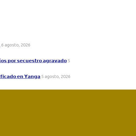

6 agosto, 2026
𝗻̃𝗼𝘀 𝗽𝗼𝗿 𝘀𝗲𝗰𝘂𝗲𝘀𝘁𝗿𝗼 𝗮𝗴𝗿𝗮𝘃𝗮𝗱𝗼
5
𝗶𝗳𝗶𝗰𝗮𝗱𝗼 𝗲𝗻 𝗬𝗮𝗻𝗴𝗮
5 agosto, 2026