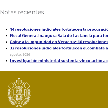
Notas recientes
𝟰𝟰 𝗿𝗲𝘀𝗼𝗹𝘂𝗰𝗶𝗼𝗻𝗲𝘀 𝗷𝘂𝗱𝗶𝗰𝗶𝗮𝗹𝗲𝘀 𝗳𝗼𝗿𝘁𝗮𝗹𝗲𝗰𝗲𝗻 𝗹𝗮 𝗽𝗿𝗼𝗰𝘂𝗿𝗮𝗰𝗶
𝗙𝗶𝘀𝗰𝗮𝗹 𝗚𝗲𝗻𝗲𝗿𝗮𝗹 𝗶𝗻𝗮𝘂𝗴𝘂𝗿𝗮 𝗦𝗮𝗹𝗮 𝗱𝗲 𝗟𝗮𝗰𝘁𝗮𝗻𝗰𝗶𝗮 𝗽𝗮𝗿𝗮 𝗳𝗼
𝗚𝗼𝗹𝗽𝗲 𝗮 𝗹𝗮 𝗶𝗺𝗽𝘂𝗻𝗶𝗱𝗮𝗱 𝗲𝗻 𝗩𝗲𝗿𝗮𝗰𝗿𝘂𝘇: 𝟰𝟲 𝗿𝗲𝘀𝗼𝗹𝘂𝗰𝗶𝗼𝗻𝗲𝘀 𝗷
𝟯𝟮 𝗿𝗲𝘀𝗼𝗹𝘂𝗰𝗶𝗼𝗻𝗲𝘀 𝗷𝘂𝗱𝗶𝗰𝗶𝗮𝗹𝗲𝘀 𝗳𝗼𝗿𝘁𝗮𝗹𝗲𝗰𝗲𝗻 𝗲𝗹 𝗰𝗼𝗺𝗯𝗮𝘁𝗲 
agosto, 2026
𝗜𝗻𝘃𝗲𝘀𝘁𝗶𝗴𝗮𝗰𝗶𝗼́𝗻 𝗺𝗶𝗻𝗶𝘀𝘁𝗲𝗿𝗶𝗮𝗹 𝘀𝘂𝘀𝘁𝗲𝗻𝘁𝗮 𝘃𝗶𝗻𝗰𝘂𝗹𝗮𝗰𝗶𝗼́𝗻