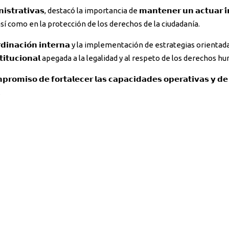
𝗻𝗶𝘀𝘁𝗿𝗮𝘁𝗶𝘃𝗮𝘀, destacó la importancia de 𝗺𝗮𝗻𝘁𝗲𝗻𝗲𝗿 𝘂𝗻 𝗮𝗰𝘁𝘂𝗮𝗿 𝗶́𝗻
s, así como en la protección de los derechos de la ciudadanía.
 𝗹𝗮 𝗰𝗼𝗼𝗿𝗱𝗶𝗻𝗮𝗰𝗶𝗼́𝗻 𝗶𝗻𝘁𝗲𝗿𝗻𝗮 y la implementación de estrategias or
́𝗻 𝗶𝗻𝘀𝘁𝗶𝘁𝘂𝗰𝗶𝗼𝗻𝗮𝗹 apegada a la legalidad y al respeto de los derechos
 𝗳𝗼𝗿𝘁𝗮𝗹𝗲𝗰𝗲𝗿 𝗹𝗮𝘀 𝗰𝗮𝗽𝗮𝗰𝗶𝗱𝗮𝗱𝗲𝘀 𝗼𝗽𝗲𝗿𝗮𝘁𝗶𝘃𝗮𝘀 𝘆 𝗱𝗲 𝘀𝘂𝗽
.