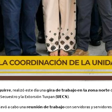
ecuestro y la Extorsión Tuxpan (𝗨𝗘𝗖𝗦).
𝗨𝗘𝗖𝗦, llevó a cabo una 𝗿𝗲𝘂𝗻𝗶𝗼́𝗻 𝗱𝗲 𝘁𝗿𝗮𝗯𝗮𝗷𝗼 con servidoras y servi