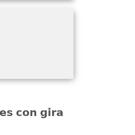
𝗲𝘀 𝗰𝗼𝗻 𝗴𝗶𝗿𝗮