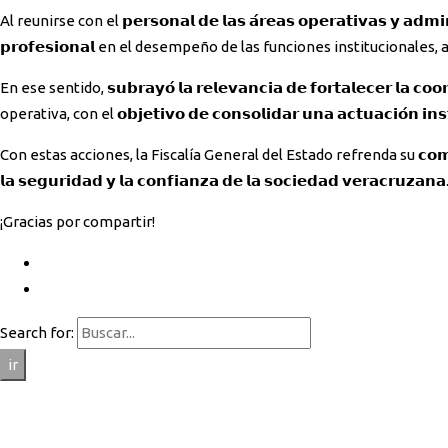
Al reunirse con el 𝗽𝗲𝗿𝘀𝗼𝗻𝗮𝗹 𝗱𝗲 𝗹𝗮𝘀 𝗮́𝗿𝗲𝗮𝘀 𝗼𝗽𝗲𝗿𝗮𝘁𝗶𝘃𝗮𝘀 𝘆 𝗮𝗱𝗺
𝗽𝗿𝗼𝗳𝗲𝘀𝗶𝗼𝗻𝗮𝗹 en el desempeño de las funciones institucionale
En ese sentido, 𝘀𝘂𝗯𝗿𝗮𝘆𝗼́ 𝗹𝗮 𝗿𝗲𝗹𝗲𝘃𝗮𝗻𝗰𝗶𝗮 𝗱𝗲 𝗳𝗼𝗿𝘁𝗮𝗹𝗲𝗰𝗲𝗿
operativa, con el 𝗼𝗯𝗷𝗲𝘁𝗶𝘃𝗼 𝗱𝗲 𝗰𝗼𝗻𝘀𝗼𝗹𝗶𝗱𝗮𝗿 𝘂𝗻𝗮 𝗮𝗰𝘁𝘂𝗮𝗰𝗶
Con estas acciones, la Fiscalía General del Estado refrenda su 𝗰𝗼𝗺𝗽𝗿𝗼𝗺𝗶𝘀𝗼 𝗱𝗲
𝗹𝗮 𝘀𝗲𝗴𝘂𝗿𝗶𝗱𝗮𝗱 𝘆 𝗹𝗮 𝗰𝗼𝗻𝗳𝗶𝗮𝗻𝘇𝗮 𝗱𝗲 𝗹𝗮 𝘀𝗼𝗰𝗶𝗲𝗱𝗮𝗱 𝘃𝗲𝗿𝗮𝗰𝗿𝘂𝘇𝗮𝗻𝗮
¡Gracias por compartir!
Search for:
ir