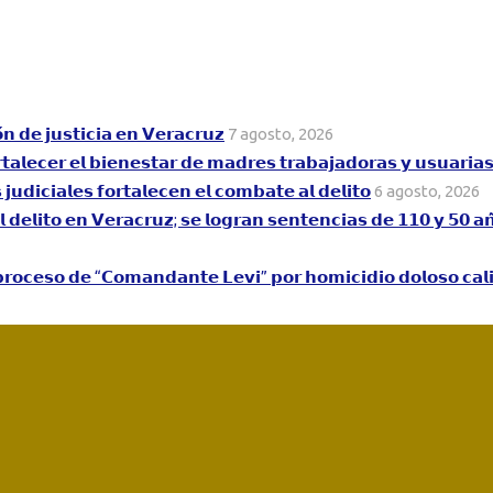
́𝗻 𝗱𝗲 𝗷𝘂𝘀𝘁𝗶𝗰𝗶𝗮 𝗲𝗻 𝗩𝗲𝗿𝗮𝗰𝗿𝘂𝘇
7 agosto, 2026
𝘁𝗮𝗹𝗲𝗰𝗲𝗿 𝗲𝗹 𝗯𝗶𝗲𝗻𝗲𝘀𝘁𝗮𝗿 𝗱𝗲 𝗺𝗮𝗱𝗿𝗲𝘀 𝘁𝗿𝗮𝗯𝗮𝗷𝗮𝗱𝗼𝗿𝗮𝘀 𝘆 𝘂𝘀𝘂𝗮𝗿𝗶𝗮
𝘂𝗱𝗶𝗰𝗶𝗮𝗹𝗲𝘀 𝗳𝗼𝗿𝘁𝗮𝗹𝗲𝗰𝗲𝗻 𝗲𝗹 𝗰𝗼𝗺𝗯𝗮𝘁𝗲 𝗮𝗹 𝗱𝗲𝗹𝗶𝘁𝗼
6 agosto, 2026
𝗮𝗹 𝗱𝗲𝗹𝗶𝘁𝗼 𝗲𝗻 𝗩𝗲𝗿𝗮𝗰𝗿𝘂𝘇; 𝘀𝗲 𝗹𝗼𝗴𝗿𝗮𝗻 𝘀𝗲𝗻𝘁𝗲𝗻𝗰𝗶𝗮𝘀 𝗱𝗲 𝟭𝟭𝟬 𝘆 𝟱𝟬 𝗮
 𝗮 𝗽𝗿𝗼𝗰𝗲𝘀𝗼 𝗱𝗲 “𝗖𝗼𝗺𝗮𝗻𝗱𝗮𝗻𝘁𝗲 𝗟𝗲𝘃𝗶” 𝗽𝗼𝗿 𝗵𝗼𝗺𝗶𝗰𝗶𝗱𝗶𝗼 𝗱𝗼𝗹𝗼𝘀𝗼 𝗰𝗮𝗹