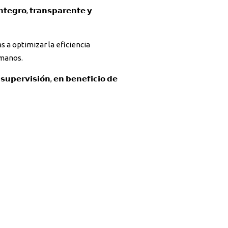
𝗲𝗴𝗿𝗼, 𝘁𝗿𝗮𝗻𝘀𝗽𝗮𝗿𝗲𝗻𝘁𝗲 𝘆
ientadas a optimizar la eficiencia
 humanos.
𝗿𝘃𝗶𝘀𝗶𝗼́𝗻, 𝗲𝗻 𝗯𝗲𝗻𝗲𝗳𝗶𝗰𝗶𝗼 𝗱𝗲