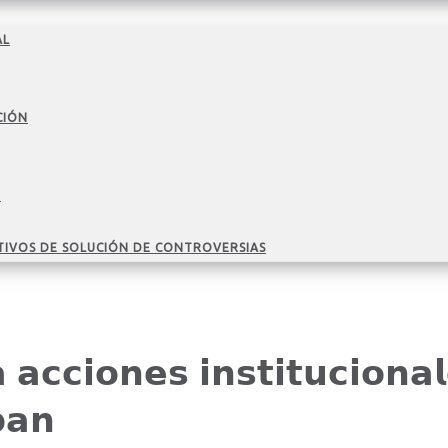
AL
CIÓN
O
TIVOS DE SOLUCIÓN DE CONTROVERSIAS
 𝗮𝗰𝗰𝗶𝗼𝗻𝗲𝘀 𝗶𝗻𝘀𝘁𝗶𝘁𝘂𝗰𝗶𝗼𝗻𝗮
𝗽𝗮𝗻