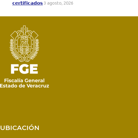
𝗰𝗲𝗿𝘁𝗶𝗳𝗶𝗰𝗮𝗱𝗼𝘀
3 agosto, 2026
UBICACIÓN