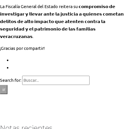
La Fiscalía General del Estado reitera su 𝗰𝗼𝗺𝗽𝗿𝗼𝗺𝗶𝘀𝗼 𝗱𝗲
𝗶𝗻𝘃𝗲𝘀𝘁𝗶𝗴𝗮𝗿 𝘆 𝗹𝗹𝗲𝘃𝗮𝗿 𝗮𝗻𝘁𝗲 𝗹𝗮 𝗷𝘂𝘀𝘁𝗶𝗰𝗶𝗮 𝗮 𝗾𝘂𝗶𝗲𝗻𝗲𝘀 𝗰𝗼𝗺𝗲𝘁𝗮𝗻
𝗱𝗲𝗹𝗶𝘁𝗼𝘀 𝗱𝗲 𝗮𝗹𝘁𝗼 𝗶𝗺𝗽𝗮𝗰𝘁𝗼 𝗾𝘂𝗲 𝗮𝘁𝗲𝗻𝘁𝗲𝗻 𝗰𝗼𝗻𝘁𝗿𝗮 𝗹𝗮
𝘀𝗲𝗴𝘂𝗿𝗶𝗱𝗮𝗱 𝘆 𝗲𝗹 𝗽𝗮𝘁𝗿𝗶𝗺𝗼𝗻𝗶𝗼 𝗱𝗲 𝗹𝗮𝘀 𝗳𝗮𝗺𝗶𝗹𝗶𝗮𝘀
𝘃𝗲𝗿𝗮𝗰𝗿𝘂𝘇𝗮𝗻𝗮𝘀.
¡Gracias por compartir!
Search for:
ir
Notas recientes