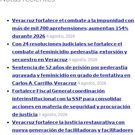
𝗩𝗲𝗿𝗮𝗰𝗿𝘂𝘇 𝗳𝗼𝗿𝘁𝗮𝗹𝗲𝗰𝗲 𝗲𝗹 𝗰𝗼𝗺𝗯𝗮𝘁𝗲 𝗮 𝗹𝗮 𝗶𝗺𝗽𝘂𝗻𝗶𝗱𝗮𝗱 𝗰𝗼𝗻
𝗺𝗮́𝘀 𝗱𝗲 𝗺𝗶𝗹 𝟳𝟬𝟬 𝗮𝗽𝗿𝗲𝗵𝗲𝗻𝘀𝗶𝗼𝗻𝗲𝘀; 𝗮𝘂𝗺𝗲𝗻𝘁𝗮𝗻 𝟭𝟱𝟰%
𝗱𝘂𝗿𝗮𝗻𝘁𝗲 𝟮𝟬𝟮𝟲
4 agosto, 2026
𝗖𝗼𝗻 𝟮𝟰 𝗿𝗲𝘀𝗼𝗹𝘂𝗰𝗶𝗼𝗻𝗲𝘀 𝗷𝘂𝗱𝗶𝗰𝗶𝗮𝗹𝗲𝘀 𝘀𝗲 𝗳𝗼𝗿𝘁𝗮𝗹𝗲𝗰𝗲 𝗲𝗹
𝗰𝗼𝗺𝗯𝗮𝘁𝗲 𝗮𝗹 𝗳𝗲𝗺𝗶𝗻𝗶𝗰𝗶𝗱𝗶𝗼, 𝗽𝗲𝗱𝗲𝗿𝗮𝘀𝘁𝗶𝗮, 𝗲𝘅𝘁𝗼𝗿𝘀𝗶𝗼́𝗻 𝘆
𝘀𝗲𝗰𝘂𝗲𝘀𝘁𝗿𝗼 𝗲𝗻 𝗩𝗲𝗿𝗮𝗰𝗿𝘂𝘇
4 agosto, 2026
𝗦𝗲𝗻𝘁𝗲𝗻𝗰𝗶𝗮 𝗱𝗲 𝟱𝟮 𝗮𝗻̃𝗼𝘀 𝗱𝗲 𝗽𝗿𝗶𝘀𝗶𝗼́𝗻 𝗽𝗼𝗿 𝗽𝗲𝗱𝗲𝗿𝗮𝘀𝘁𝗶𝗮
𝗮𝗴𝗿𝗮𝘃𝗮𝗱𝗮 𝘆 𝗳𝗲𝗺𝗶𝗻𝗶𝗰𝗶𝗱𝗶𝗼 𝗲𝗻 𝗴𝗿𝗮𝗱𝗼 𝗱𝗲 𝘁𝗲𝗻𝘁𝗮𝘁𝗶𝘃𝗮 𝗲𝗻
𝗖𝗮𝗿𝗹𝗼𝘀 𝗔. 𝗖𝗮𝗿𝗿𝗶𝗹𝗹𝗼, 𝗩𝗲𝗿𝗮𝗰𝗿𝘂𝘇
4 agosto, 2026
𝗙𝗼𝗿𝘁𝗮𝗹𝗲𝗰𝗲 𝗙𝗶𝘀𝗰𝗮𝗹 𝗚𝗲𝗻𝗲𝗿𝗮𝗹 𝗰𝗼𝗼𝗿𝗱𝗶𝗻𝗮𝗰𝗶𝗼́𝗻
𝗶𝗻𝘁𝗲𝗿𝗶𝗻𝘀𝘁𝗶𝘁𝘂𝗰𝗶𝗼𝗻𝗮𝗹 𝗰𝗼𝗻 𝗹𝗮 𝗦𝗦𝗣 𝗽𝗮𝗿𝗮 𝗰𝗼𝗻𝘀𝗼𝗹𝗶𝗱𝗮𝗿
𝗮𝗰𝗰𝗶𝗼𝗻𝗲𝘀 𝗲𝗻 𝗺𝗮𝘁𝗲𝗿𝗶𝗮 𝗱𝗲 𝘀𝗲𝗴𝘂𝗿𝗶𝗱𝗮𝗱 𝘆 𝗽𝗿𝗼𝗰𝘂𝗿𝗮𝗰𝗶𝗼́𝗻
𝗱𝗲 𝗷𝘂𝘀𝘁𝗶𝗰𝗶𝗮
3 agosto, 2026
𝗩𝗲𝗿𝗮𝗰𝗿𝘂𝘇 𝗳𝗼𝗿𝘁𝗮𝗹𝗲𝗰𝗲 𝗹𝗮 𝗷𝘂𝘀𝘁𝗶𝗰𝗶𝗮 𝗿𝗲𝘀𝘁𝗮𝘂𝗿𝗮𝘁𝗶𝘃𝗮 𝗰𝗼𝗻
𝗻𝘂𝗲𝘃𝗮 𝗴𝗲𝗻𝗲𝗿𝗮𝗰𝗶𝗼́𝗻 𝗱𝗲 𝗳𝗮𝗰𝗶𝗹𝗶𝘁𝗮𝗱𝗼𝗿𝗮𝘀 𝘆 𝗳𝗮𝗰𝗶𝗹𝗶𝘁𝗮𝗱𝗼𝗿𝗲𝘀