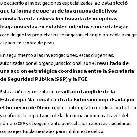
De acuerdo a investigaciones especializadas, 𝘀𝗲 𝗲𝘀𝘁𝗮𝗯𝗹𝗲𝗰𝗶𝗼́
𝗾𝘂𝗲 𝗹𝗮 𝗳𝗼𝗿𝗺𝗮 𝗱𝗲 𝗼𝗽𝗲𝗿𝗮𝗿 𝗱𝗲 𝗹𝗼𝘀 𝗴𝗿𝘂𝗽𝗼𝘀 𝗱𝗲𝗹𝗶𝗰𝘁𝗶𝘃𝗼𝘀
𝗰𝗼𝗻𝘀𝗶𝘀𝘁𝗶́𝗮 𝗲𝗻 𝗹𝗮 𝗰𝗼𝗹𝗼𝗰𝗮𝗰𝗶𝗼́𝗻 𝗳𝗼𝗿𝘇𝗮𝗱𝗮 𝗱𝗲 𝗺𝗮́𝗾𝘂𝗶𝗻𝗮𝘀
𝘁𝗿𝗮𝗴𝗮𝗺𝗼𝗻𝗲𝗱𝗮𝘀 𝗲𝗻 𝗲𝘀𝘁𝗮𝗯𝗹𝗲𝗰𝗶𝗺𝗶𝗲𝗻𝘁𝗼𝘀 𝗰𝗼𝗺𝗲𝗿𝗰𝗶𝗮𝗹𝗲𝘀; en
caso de que los propietarios se negaran, el grupo procedía a exigir
el pago de «cobro de piso».
En seguimiento a las investigaciones, estas diligencias,
autorizadas por el órgano jurisdiccional, son el 𝗿𝗲𝘀𝘂𝗹𝘁𝗮𝗱𝗼 𝗱𝗲
𝘂𝗻𝗮 𝗮𝗰𝗰𝗶𝗼́𝗻 𝗲𝘀𝘁𝗿𝗮𝘁𝗲́𝗴𝗶𝗰𝗮 𝗰𝗼𝗼𝗿𝗱𝗶𝗻𝗮𝗱𝗮 𝗲𝗻𝘁𝗿𝗲 𝗹𝗮 𝗦𝗲𝗰𝗿𝗲𝘁𝗮𝗿𝗶́𝗮
𝗱𝗲 𝗦𝗲𝗴𝘂𝗿𝗶𝗱𝗮𝗱 𝗣𝘂́𝗯𝗹𝗶𝗰𝗮 (𝗦𝗦𝗣) 𝘆 𝗹𝗮 𝗙𝗚𝗘.
Esta acción representa un 𝗿𝗲𝘀𝘂𝗹𝘁𝗮𝗱𝗼 𝘁𝗮𝗻𝗴𝗶𝗯𝗹𝗲 𝗱𝗲 𝗹𝗮
𝗘𝘀𝘁𝗿𝗮𝘁𝗲𝗴𝗶𝗮 𝗡𝗮𝗰𝗶𝗼𝗻𝗮𝗹 𝗰𝗼𝗻𝘁𝗿𝗮 𝗹𝗮 𝗘𝘅𝘁𝗼𝗿𝘀𝗶𝗼́𝗻 𝗶𝗺𝗽𝘂𝗹𝘀𝗮𝗱𝗮 𝗽𝗼𝗿
𝗲𝗹 𝗚𝗼𝗯𝗶𝗲𝗿𝗻𝗼 𝗱𝗲 𝗠𝗲́𝘅𝗶𝗰𝗼, que contempla la coordinación táctica
y reafirma la importancia de la denuncia anónima a través del
número 089 y el seguimiento puntual a los reportes ciudadanos
como ejes fundamentales para inhibir este delito.