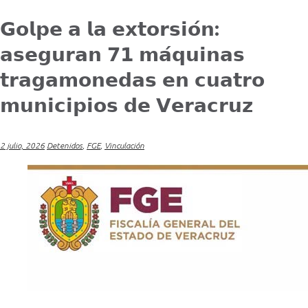
𝗚𝗼𝗹𝗽𝗲 𝗮 𝗹𝗮 𝗲𝘅𝘁𝗼𝗿𝘀𝗶𝗼́𝗻:
𝗮𝘀𝗲𝗴𝘂𝗿𝗮𝗻 𝟳𝟭 𝗺𝗮́𝗾𝘂𝗶𝗻𝗮𝘀
𝘁𝗿𝗮𝗴𝗮𝗺𝗼𝗻𝗲𝗱𝗮𝘀 𝗲𝗻 𝗰𝘂𝗮𝘁𝗿𝗼
𝗺𝘂𝗻𝗶𝗰𝗶𝗽𝗶𝗼𝘀 𝗱𝗲 𝗩𝗲𝗿𝗮𝗰𝗿𝘂𝘇
2 julio, 2026
Detenidos
,
FGE
,
Vinculación