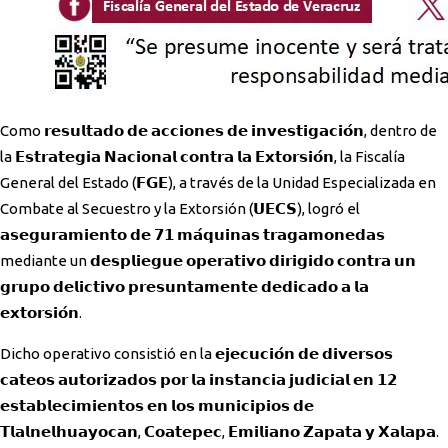
Como 𝗿𝗲𝘀𝘂𝗹𝘁𝗮𝗱𝗼 𝗱𝗲 𝗮𝗰𝗰𝗶𝗼𝗻𝗲𝘀 𝗱𝗲 𝗶𝗻𝘃𝗲𝘀𝘁𝗶𝗴𝗮𝗰𝗶𝗼́𝗻, dentro de
la 𝗘𝘀𝘁𝗿𝗮𝘁𝗲𝗴𝗶𝗮 𝗡𝗮𝗰𝗶𝗼𝗻𝗮𝗹 𝗰𝗼𝗻𝘁𝗿𝗮 𝗹𝗮 𝗘𝘅𝘁𝗼𝗿𝘀𝗶𝗼́𝗻, la Fiscalía
General del Estado (𝗙𝗚𝗘), a través de la Unidad Especializada en
Combate al Secuestro y la Extorsión (𝗨𝗘𝗖𝗦), logró el
𝗮𝘀𝗲𝗴𝘂𝗿𝗮𝗺𝗶𝗲𝗻𝘁𝗼 𝗱𝗲 𝟳𝟭 𝗺𝗮́𝗾𝘂𝗶𝗻𝗮𝘀 𝘁𝗿𝗮𝗴𝗮𝗺𝗼𝗻𝗲𝗱𝗮𝘀
mediante un 𝗱𝗲𝘀𝗽𝗹𝗶𝗲𝗴𝘂𝗲 𝗼𝗽𝗲𝗿𝗮𝘁𝗶𝘃𝗼 𝗱𝗶𝗿𝗶𝗴𝗶𝗱𝗼 𝗰𝗼𝗻𝘁𝗿𝗮 𝘂𝗻
𝗴𝗿𝘂𝗽𝗼 𝗱𝗲𝗹𝗶𝗰𝘁𝗶𝘃𝗼 𝗽𝗿𝗲𝘀𝘂𝗻𝘁𝗮𝗺𝗲𝗻𝘁𝗲 𝗱𝗲𝗱𝗶𝗰𝗮𝗱𝗼 𝗮 𝗹𝗮
𝗲𝘅𝘁𝗼𝗿𝘀𝗶𝗼́𝗻.
Dicho operativo consistió en la 𝗲𝗷𝗲𝗰𝘂𝗰𝗶𝗼́𝗻 𝗱𝗲 𝗱𝗶𝘃𝗲𝗿𝘀𝗼𝘀
𝗰𝗮𝘁𝗲𝗼𝘀 𝗮𝘂𝘁𝗼𝗿𝗶𝘇𝗮𝗱𝗼𝘀 𝗽𝗼𝗿 𝗹𝗮 𝗶𝗻𝘀𝘁𝗮𝗻𝗰𝗶𝗮 𝗷𝘂𝗱𝗶𝗰𝗶𝗮𝗹 𝗲𝗻 𝟭𝟮
𝗲𝘀𝘁𝗮𝗯𝗹𝗲𝗰𝗶𝗺𝗶𝗲𝗻𝘁𝗼𝘀 𝗲𝗻 𝗹𝗼𝘀 𝗺𝘂𝗻𝗶𝗰𝗶𝗽𝗶𝗼𝘀 𝗱𝗲
𝗧𝗹𝗮𝗹𝗻𝗲𝗹𝗵𝘂𝗮𝘆𝗼𝗰𝗮𝗻, 𝗖𝗼𝗮𝘁𝗲𝗽𝗲𝗰, 𝗘𝗺𝗶𝗹𝗶𝗮𝗻𝗼 𝗭𝗮𝗽𝗮𝘁𝗮 𝘆 𝗫𝗮𝗹𝗮𝗽𝗮.