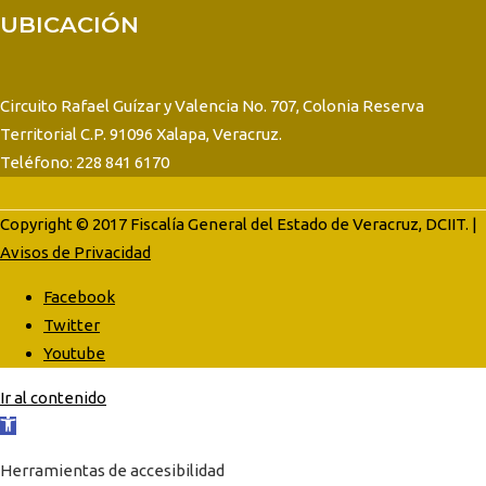
UBICACIÓN
Circuito Rafael Guízar y Valencia No. 707, Colonia Reserva
Territorial C.P. 91096 Xalapa, Veracruz.
Teléfono: 228 841 6170
Copyright © 2017 Fiscalía General del Estado de Veracruz, DCIIT. |
Avisos de Privacidad
Facebook
Twitter
Youtube
Ir al contenido
Abrir
barra
Herramientas de accesibilidad
de