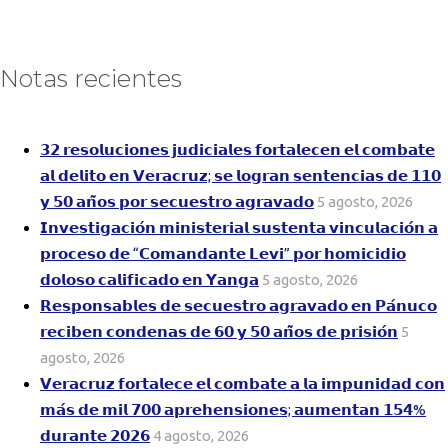
Notas recientes
𝟯𝟮 𝗿𝗲𝘀𝗼𝗹𝘂𝗰𝗶𝗼𝗻𝗲𝘀 𝗷𝘂𝗱𝗶𝗰𝗶𝗮𝗹𝗲𝘀 𝗳𝗼𝗿𝘁𝗮𝗹𝗲𝗰𝗲𝗻 𝗲𝗹 𝗰𝗼𝗺𝗯𝗮𝘁𝗲
𝗮𝗹 𝗱𝗲𝗹𝗶𝘁𝗼 𝗲𝗻 𝗩𝗲𝗿𝗮𝗰𝗿𝘂𝘇; 𝘀𝗲 𝗹𝗼𝗴𝗿𝗮𝗻 𝘀𝗲𝗻𝘁𝗲𝗻𝗰𝗶𝗮𝘀 𝗱𝗲 𝟭𝟭𝟬
𝘆 𝟱𝟬 𝗮𝗻̃𝗼𝘀 𝗽𝗼𝗿 𝘀𝗲𝗰𝘂𝗲𝘀𝘁𝗿𝗼 𝗮𝗴𝗿𝗮𝘃𝗮𝗱𝗼
5 agosto, 2026
𝗜𝗻𝘃𝗲𝘀𝘁𝗶𝗴𝗮𝗰𝗶𝗼́𝗻 𝗺𝗶𝗻𝗶𝘀𝘁𝗲𝗿𝗶𝗮𝗹 𝘀𝘂𝘀𝘁𝗲𝗻𝘁𝗮 𝘃𝗶𝗻𝗰𝘂𝗹𝗮𝗰𝗶𝗼́𝗻 𝗮
𝗽𝗿𝗼𝗰𝗲𝘀𝗼 𝗱𝗲 “𝗖𝗼𝗺𝗮𝗻𝗱𝗮𝗻𝘁𝗲 𝗟𝗲𝘃𝗶” 𝗽𝗼𝗿 𝗵𝗼𝗺𝗶𝗰𝗶𝗱𝗶𝗼
𝗱𝗼𝗹𝗼𝘀𝗼 𝗰𝗮𝗹𝗶𝗳𝗶𝗰𝗮𝗱𝗼 𝗲𝗻 𝗬𝗮𝗻𝗴𝗮
5 agosto, 2026
𝗥𝗲𝘀𝗽𝗼𝗻𝘀𝗮𝗯𝗹𝗲𝘀 𝗱𝗲 𝘀𝗲𝗰𝘂𝗲𝘀𝘁𝗿𝗼 𝗮𝗴𝗿𝗮𝘃𝗮𝗱𝗼 𝗲𝗻 𝗣𝗮́𝗻𝘂𝗰𝗼
𝗿𝗲𝗰𝗶𝗯𝗲𝗻 𝗰𝗼𝗻𝗱𝗲𝗻𝗮𝘀 𝗱𝗲 𝟲𝟬 𝘆 𝟱𝟬 𝗮𝗻̃𝗼𝘀 𝗱𝗲 𝗽𝗿𝗶𝘀𝗶𝗼́𝗻
5
agosto, 2026
𝗩𝗲𝗿𝗮𝗰𝗿𝘂𝘇 𝗳𝗼𝗿𝘁𝗮𝗹𝗲𝗰𝗲 𝗲𝗹 𝗰𝗼𝗺𝗯𝗮𝘁𝗲 𝗮 𝗹𝗮 𝗶𝗺𝗽𝘂𝗻𝗶𝗱𝗮𝗱 𝗰𝗼𝗻
𝗺𝗮́𝘀 𝗱𝗲 𝗺𝗶𝗹 𝟳𝟬𝟬 𝗮𝗽𝗿𝗲𝗵𝗲𝗻𝘀𝗶𝗼𝗻𝗲𝘀; 𝗮𝘂𝗺𝗲𝗻𝘁𝗮𝗻 𝟭𝟱𝟰%
𝗱𝘂𝗿𝗮𝗻𝘁𝗲 𝟮𝟬𝟮𝟲
4 agosto, 2026