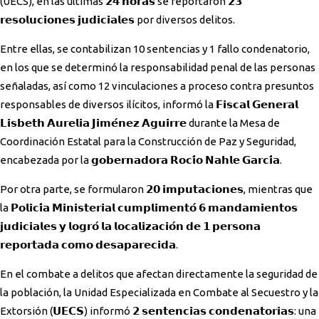
(UECS), en las últimas 𝟮𝟰 𝗵𝗼𝗿𝗮𝘀 se reportaron 𝟮𝟯
𝗿𝗲𝘀𝗼𝗹𝘂𝗰𝗶𝗼𝗻𝗲𝘀 𝗷𝘂𝗱𝗶𝗰𝗶𝗮𝗹𝗲𝘀 por diversos delitos.
Entre ellas, se contabilizan 10 sentencias y 1 fallo condenatorio,
en los que se determinó la responsabilidad penal de las personas
señaladas, así como 12 vinculaciones a proceso contra presuntos
responsables de diversos ilícitos, informó la 𝗙𝗶𝘀𝗰𝗮𝗹 𝗚𝗲𝗻𝗲𝗿𝗮𝗹
𝗟𝗶𝘀𝗯𝗲𝘁𝗵 𝗔𝘂𝗿𝗲𝗹𝗶𝗮 𝗝𝗶𝗺𝗲́𝗻𝗲𝘇 𝗔𝗴𝘂𝗶𝗿𝗿𝗲 durante la Mesa de
Coordinación Estatal para la Construcción de Paz y Seguridad,
encabezada por la 𝗴𝗼𝗯𝗲𝗿𝗻𝗮𝗱𝗼𝗿𝗮 𝗥𝗼𝗰𝗶́𝗼 𝗡𝗮𝗵𝗹𝗲 𝗚𝗮𝗿𝗰𝗶́𝗮.
Por otra parte, se formularon 𝟮𝟬 𝗶𝗺𝗽𝘂𝘁𝗮𝗰𝗶𝗼𝗻𝗲𝘀, mientras que
la 𝗣𝗼𝗹𝗶𝗰𝗶́𝗮 𝗠𝗶𝗻𝗶𝘀𝘁𝗲𝗿𝗶𝗮𝗹 𝗰𝘂𝗺𝗽𝗹𝗶𝗺𝗲𝗻𝘁𝗼́ 𝟲 𝗺𝗮𝗻𝗱𝗮𝗺𝗶𝗲𝗻𝘁𝗼𝘀
𝗷𝘂𝗱𝗶𝗰𝗶𝗮𝗹𝗲𝘀 𝘆 𝗹𝗼𝗴𝗿𝗼́ 𝗹𝗮 𝗹𝗼𝗰𝗮𝗹𝗶𝘇𝗮𝗰𝗶𝗼́𝗻 𝗱𝗲 𝟭 𝗽𝗲𝗿𝘀𝗼𝗻𝗮
𝗿𝗲𝗽𝗼𝗿𝘁𝗮𝗱𝗮 𝗰𝗼𝗺𝗼 𝗱𝗲𝘀𝗮𝗽𝗮𝗿𝗲𝗰𝗶𝗱𝗮.
En el combate a delitos que afectan directamente la seguridad de
la población, la Unidad Especializada en Combate al Secuestro y la
Extorsión (𝗨𝗘𝗖𝗦) informó 𝟮 𝘀𝗲𝗻𝘁𝗲𝗻𝗰𝗶𝗮𝘀 𝗰𝗼𝗻𝗱𝗲𝗻𝗮𝘁𝗼𝗿𝗶𝗮𝘀: una