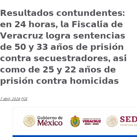
𝗥𝗲𝘀𝘂𝗹𝘁𝗮𝗱𝗼𝘀 𝗰𝗼𝗻𝘁𝘂𝗻𝗱𝗲𝗻𝘁𝗲𝘀:
𝗲𝗻 𝟮𝟰 𝗵𝗼𝗿𝗮𝘀, 𝗹𝗮 𝗙𝗶𝘀𝗰𝗮𝗹𝗶́𝗮 𝗱𝗲
𝗩𝗲𝗿𝗮𝗰𝗿𝘂𝘇 𝗹𝗼𝗴𝗿𝗮 𝘀𝗲𝗻𝘁𝗲𝗻𝗰𝗶𝗮𝘀
𝗱𝗲 𝟱𝟬 𝘆 𝟯𝟯 𝗮𝗻̃𝗼𝘀 𝗱𝗲 𝗽𝗿𝗶𝘀𝗶𝗼́𝗻
𝗰𝗼𝗻𝘁𝗿𝗮 𝘀𝗲𝗰𝘂𝗲𝘀𝘁𝗿𝗮𝗱𝗼𝗿𝗲𝘀, 𝗮𝘀𝗶́
𝗰𝗼𝗺𝗼 𝗱𝗲 𝟮𝟱 𝘆 𝟮𝟮 𝗮𝗻̃𝗼𝘀 𝗱𝗲
𝗽𝗿𝗶𝘀𝗶𝗼́𝗻 𝗰𝗼𝗻𝘁𝗿𝗮 𝗵𝗼𝗺𝗶𝗰𝗶𝗱𝗮𝘀
7 abril, 2026
FGE