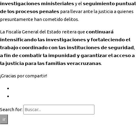
𝗶𝗻𝘃𝗲𝘀𝘁𝗶𝗴𝗮𝗰𝗶𝗼𝗻𝗲𝘀 𝗺𝗶𝗻𝗶𝘀𝘁𝗲𝗿𝗶𝗮𝗹𝗲𝘀 y el 𝘀𝗲𝗴𝘂𝗶𝗺𝗶𝗲𝗻𝘁𝗼 𝗽𝘂𝗻𝘁𝘂𝗮𝗹
𝗱𝗲 𝗹𝗼𝘀 𝗽𝗿𝗼𝗰𝗲𝘀𝗼𝘀 𝗽𝗲𝗻𝗮𝗹𝗲𝘀 para llevar ante la justicia a quienes
presuntamente han cometido delitos.
La Fiscalía General del Estado reitera que 𝗰𝗼𝗻𝘁𝗶𝗻𝘂𝗮𝗿𝗮́
𝗶𝗻𝘁𝗲𝗻𝘀𝗶𝗳𝗶𝗰𝗮𝗻𝗱𝗼 𝗹𝗮𝘀 𝗶𝗻𝘃𝗲𝘀𝘁𝗶𝗴𝗮𝗰𝗶𝗼𝗻𝗲𝘀 𝘆 𝗳𝗼𝗿𝘁𝗮𝗹𝗲𝗰𝗶𝗲𝗻𝗱𝗼 𝗲𝗹
𝘁𝗿𝗮𝗯𝗮𝗷𝗼 𝗰𝗼𝗼𝗿𝗱𝗶𝗻𝗮𝗱𝗼 𝗰𝗼𝗻 𝗹𝗮𝘀 𝗶𝗻𝘀𝘁𝗶𝘁𝘂𝗰𝗶𝗼𝗻𝗲𝘀 𝗱𝗲 𝘀𝗲𝗴𝘂𝗿𝗶𝗱𝗮𝗱,
𝗮 𝗳𝗶𝗻 𝗱𝗲 𝗰𝗼𝗺𝗯𝗮𝘁𝗶𝗿 𝗹𝗮 𝗶𝗺𝗽𝘂𝗻𝗶𝗱𝗮𝗱 𝘆 𝗴𝗮𝗿𝗮𝗻𝘁𝗶𝘇𝗮𝗿 𝗲𝗹 𝗮𝗰𝗰𝗲𝘀𝗼 𝗮
𝗹𝗮 𝗷𝘂𝘀𝘁𝗶𝗰𝗶𝗮 𝗽𝗮𝗿𝗮 𝗹𝗮𝘀 𝗳𝗮𝗺𝗶𝗹𝗶𝗮𝘀 𝘃𝗲𝗿𝗮𝗰𝗿𝘂𝘇𝗮𝗻𝗮𝘀.
¡Gracias por compartir!
Search for:
ir