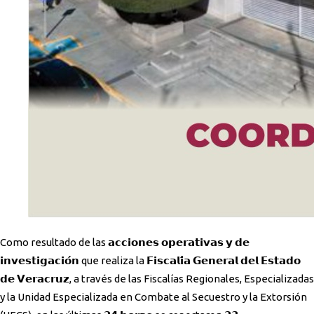
Como resultado de las 𝗮𝗰𝗰𝗶𝗼𝗻𝗲𝘀 𝗼𝗽𝗲𝗿𝗮𝘁𝗶𝘃𝗮𝘀 𝘆 𝗱𝗲
𝗶𝗻𝘃𝗲𝘀𝘁𝗶𝗴𝗮𝗰𝗶𝗼́𝗻 que realiza la 𝗙𝗶𝘀𝗰𝗮𝗹𝗶́𝗮 𝗚𝗲𝗻𝗲𝗿𝗮𝗹 𝗱𝗲𝗹 𝗘𝘀𝘁𝗮𝗱𝗼
𝗱𝗲 𝗩𝗲𝗿𝗮𝗰𝗿𝘂𝘇, a través de las Fiscalías Regionales, Especializadas
y la Unidad Especializada en Combate al Secuestro y la Extorsión