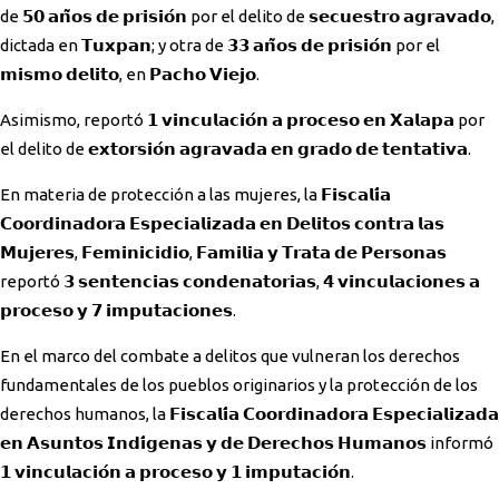
de 𝟱𝟬 𝗮𝗻̃𝗼𝘀 𝗱𝗲 𝗽𝗿𝗶𝘀𝗶𝗼́𝗻 por el delito de 𝘀𝗲𝗰𝘂𝗲𝘀𝘁𝗿𝗼 𝗮𝗴𝗿𝗮𝘃𝗮𝗱𝗼,
dictada en 𝗧𝘂𝘅𝗽𝗮𝗻; y otra de 𝟯𝟯 𝗮𝗻̃𝗼𝘀 𝗱𝗲 𝗽𝗿𝗶𝘀𝗶𝗼́𝗻 por el
𝗺𝗶𝘀𝗺𝗼 𝗱𝗲𝗹𝗶𝘁𝗼, en 𝗣𝗮𝗰𝗵𝗼 𝗩𝗶𝗲𝗷𝗼.
Asimismo, reportó 𝟭 𝘃𝗶𝗻𝗰𝘂𝗹𝗮𝗰𝗶𝗼́𝗻 𝗮 𝗽𝗿𝗼𝗰𝗲𝘀𝗼 𝗲𝗻 𝗫𝗮𝗹𝗮𝗽𝗮 por
el delito de 𝗲𝘅𝘁𝗼𝗿𝘀𝗶𝗼́𝗻 𝗮𝗴𝗿𝗮𝘃𝗮𝗱𝗮 𝗲𝗻 𝗴𝗿𝗮𝗱𝗼 𝗱𝗲 𝘁𝗲𝗻𝘁𝗮𝘁𝗶𝘃𝗮.
En materia de protección a las mujeres, la 𝗙𝗶𝘀𝗰𝗮𝗹𝗶́𝗮
𝗖𝗼𝗼𝗿𝗱𝗶𝗻𝗮𝗱𝗼𝗿𝗮 𝗘𝘀𝗽𝗲𝗰𝗶𝗮𝗹𝗶𝘇𝗮𝗱𝗮 𝗲𝗻 𝗗𝗲𝗹𝗶𝘁𝗼𝘀 𝗰𝗼𝗻𝘁𝗿𝗮 𝗹𝗮𝘀
𝗠𝘂𝗷𝗲𝗿𝗲𝘀, 𝗙𝗲𝗺𝗶𝗻𝗶𝗰𝗶𝗱𝗶𝗼, 𝗙𝗮𝗺𝗶𝗹𝗶𝗮 𝘆 𝗧𝗿𝗮𝘁𝗮 𝗱𝗲 𝗣𝗲𝗿𝘀𝗼𝗻𝗮𝘀
reportó 𝟯 𝘀𝗲𝗻𝘁𝗲𝗻𝗰𝗶𝗮𝘀 𝗰𝗼𝗻𝗱𝗲𝗻𝗮𝘁𝗼𝗿𝗶𝗮𝘀, 𝟰 𝘃𝗶𝗻𝗰𝘂𝗹𝗮𝗰𝗶𝗼𝗻𝗲𝘀 𝗮
𝗽𝗿𝗼𝗰𝗲𝘀𝗼 𝘆 𝟳 𝗶𝗺𝗽𝘂𝘁𝗮𝗰𝗶𝗼𝗻𝗲𝘀.
En el marco del combate a delitos que vulneran los derechos
fundamentales de los pueblos originarios y la protección de los
derechos humanos, la 𝗙𝗶𝘀𝗰𝗮𝗹𝗶́𝗮 𝗖𝗼𝗼𝗿𝗱𝗶𝗻𝗮𝗱𝗼𝗿𝗮 𝗘𝘀𝗽𝗲𝗰𝗶𝗮𝗹𝗶𝘇𝗮𝗱𝗮
𝗲𝗻 𝗔𝘀𝘂𝗻𝘁𝗼𝘀 𝗜𝗻𝗱𝗶́𝗴𝗲𝗻𝗮𝘀 𝘆 𝗱𝗲 𝗗𝗲𝗿𝗲𝗰𝗵𝗼𝘀 𝗛𝘂𝗺𝗮𝗻𝗼𝘀 informó
𝟭 𝘃𝗶𝗻𝗰𝘂𝗹𝗮𝗰𝗶𝗼́𝗻 𝗮 𝗽𝗿𝗼𝗰𝗲𝘀𝗼 𝘆 𝟭 𝗶𝗺𝗽𝘂𝘁𝗮𝗰𝗶𝗼́𝗻.