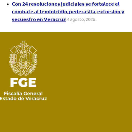
𝗖𝗼𝗻 𝟮𝟰 𝗿𝗲𝘀𝗼𝗹𝘂𝗰𝗶𝗼𝗻𝗲𝘀 𝗷𝘂𝗱𝗶𝗰𝗶𝗮𝗹𝗲𝘀 𝘀𝗲 𝗳𝗼𝗿𝘁𝗮𝗹𝗲𝗰𝗲 𝗲𝗹
𝗰𝗼𝗺𝗯𝗮𝘁𝗲 𝗮𝗹 𝗳𝗲𝗺𝗶𝗻𝗶𝗰𝗶𝗱𝗶𝗼, 𝗽𝗲𝗱𝗲𝗿𝗮𝘀𝘁𝗶𝗮, 𝗲𝘅𝘁𝗼𝗿𝘀𝗶𝗼́𝗻 𝘆
𝘀𝗲𝗰𝘂𝗲𝘀𝘁𝗿𝗼 𝗲𝗻 𝗩𝗲𝗿𝗮𝗰𝗿𝘂𝘇
4 agosto, 2026