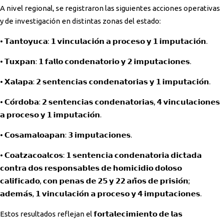
A nivel regional, se registraron las siguientes acciones operativas
y de investigación en distintas zonas del estado:
• 𝗧𝗮𝗻𝘁𝗼𝘆𝘂𝗰𝗮: 𝟭 𝘃𝗶𝗻𝗰𝘂𝗹𝗮𝗰𝗶𝗼́𝗻 𝗮 𝗽𝗿𝗼𝗰𝗲𝘀𝗼 𝘆 𝟭 𝗶𝗺𝗽𝘂𝘁𝗮𝗰𝗶𝗼́𝗻.
• 𝗧𝘂𝘅𝗽𝗮𝗻: 𝟭 𝗳𝗮𝗹𝗹𝗼 𝗰𝗼𝗻𝗱𝗲𝗻𝗮𝘁𝗼𝗿𝗶𝗼 𝘆 𝟮 𝗶𝗺𝗽𝘂𝘁𝗮𝗰𝗶𝗼𝗻𝗲𝘀.
• 𝗫𝗮𝗹𝗮𝗽𝗮: 𝟮 𝘀𝗲𝗻𝘁𝗲𝗻𝗰𝗶𝗮𝘀 𝗰𝗼𝗻𝗱𝗲𝗻𝗮𝘁𝗼𝗿𝗶𝗮𝘀 𝘆 𝟭 𝗶𝗺𝗽𝘂𝘁𝗮𝗰𝗶𝗼́𝗻.
• 𝗖𝗼́𝗿𝗱𝗼𝗯𝗮: 𝟮 𝘀𝗲𝗻𝘁𝗲𝗻𝗰𝗶𝗮𝘀 𝗰𝗼𝗻𝗱𝗲𝗻𝗮𝘁𝗼𝗿𝗶𝗮𝘀, 𝟰 𝘃𝗶𝗻𝗰𝘂𝗹𝗮𝗰𝗶𝗼𝗻𝗲𝘀
𝗮 𝗽𝗿𝗼𝗰𝗲𝘀𝗼 𝘆 𝟭 𝗶𝗺𝗽𝘂𝘁𝗮𝗰𝗶𝗼́𝗻.
• 𝗖𝗼𝘀𝗮𝗺𝗮𝗹𝗼𝗮𝗽𝗮𝗻: 𝟯 𝗶𝗺𝗽𝘂𝘁𝗮𝗰𝗶𝗼𝗻𝗲𝘀.
• 𝗖𝗼𝗮𝘁𝘇𝗮𝗰𝗼𝗮𝗹𝗰𝗼𝘀: 𝟭 𝘀𝗲𝗻𝘁𝗲𝗻𝗰𝗶𝗮 𝗰𝗼𝗻𝗱𝗲𝗻𝗮𝘁𝗼𝗿𝗶𝗮 𝗱𝗶𝗰𝘁𝗮𝗱𝗮
𝗰𝗼𝗻𝘁𝗿𝗮 𝗱𝗼𝘀 𝗿𝗲𝘀𝗽𝗼𝗻𝘀𝗮𝗯𝗹𝗲𝘀 𝗱𝗲 𝗵𝗼𝗺𝗶𝗰𝗶𝗱𝗶𝗼 𝗱𝗼𝗹𝗼𝘀𝗼
𝗰𝗮𝗹𝗶𝗳𝗶𝗰𝗮𝗱𝗼, 𝗰𝗼𝗻 𝗽𝗲𝗻𝗮𝘀 𝗱𝗲 𝟮𝟱 𝘆 𝟮𝟮 𝗮𝗻̃𝗼𝘀 𝗱𝗲 𝗽𝗿𝗶𝘀𝗶𝗼́𝗻;
𝗮𝗱𝗲𝗺𝗮́𝘀, 𝟭 𝘃𝗶𝗻𝗰𝘂𝗹𝗮𝗰𝗶𝗼́𝗻 𝗮 𝗽𝗿𝗼𝗰𝗲𝘀𝗼 𝘆 𝟰 𝗶𝗺𝗽𝘂𝘁𝗮𝗰𝗶𝗼𝗻𝗲𝘀.
Estos resultados reflejan el 𝗳𝗼𝗿𝘁𝗮𝗹𝗲𝗰𝗶𝗺𝗶𝗲𝗻𝘁𝗼 𝗱𝗲 𝗹𝗮𝘀