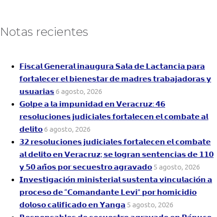
Notas recientes
𝗙𝗶𝘀𝗰𝗮𝗹 𝗚𝗲𝗻𝗲𝗿𝗮𝗹 𝗶𝗻𝗮𝘂𝗴𝘂𝗿𝗮 𝗦𝗮𝗹𝗮 𝗱𝗲 𝗟𝗮𝗰𝘁𝗮𝗻𝗰𝗶𝗮 𝗽𝗮𝗿𝗮
𝗳𝗼𝗿𝘁𝗮𝗹𝗲𝗰𝗲𝗿 𝗲𝗹 𝗯𝗶𝗲𝗻𝗲𝘀𝘁𝗮𝗿 𝗱𝗲 𝗺𝗮𝗱𝗿𝗲𝘀 𝘁𝗿𝗮𝗯𝗮𝗷𝗮𝗱𝗼𝗿𝗮𝘀 𝘆
𝘂𝘀𝘂𝗮𝗿𝗶𝗮𝘀
6 agosto, 2026
𝗚𝗼𝗹𝗽𝗲 𝗮 𝗹𝗮 𝗶𝗺𝗽𝘂𝗻𝗶𝗱𝗮𝗱 𝗲𝗻 𝗩𝗲𝗿𝗮𝗰𝗿𝘂𝘇: 𝟰𝟲
𝗿𝗲𝘀𝗼𝗹𝘂𝗰𝗶𝗼𝗻𝗲𝘀 𝗷𝘂𝗱𝗶𝗰𝗶𝗮𝗹𝗲𝘀 𝗳𝗼𝗿𝘁𝗮𝗹𝗲𝗰𝗲𝗻 𝗲𝗹 𝗰𝗼𝗺𝗯𝗮𝘁𝗲 𝗮𝗹
𝗱𝗲𝗹𝗶𝘁𝗼
6 agosto, 2026
𝟯𝟮 𝗿𝗲𝘀𝗼𝗹𝘂𝗰𝗶𝗼𝗻𝗲𝘀 𝗷𝘂𝗱𝗶𝗰𝗶𝗮𝗹𝗲𝘀 𝗳𝗼𝗿𝘁𝗮𝗹𝗲𝗰𝗲𝗻 𝗲𝗹 𝗰𝗼𝗺𝗯𝗮𝘁𝗲
𝗮𝗹 𝗱𝗲𝗹𝗶𝘁𝗼 𝗲𝗻 𝗩𝗲𝗿𝗮𝗰𝗿𝘂𝘇; 𝘀𝗲 𝗹𝗼𝗴𝗿𝗮𝗻 𝘀𝗲𝗻𝘁𝗲𝗻𝗰𝗶𝗮𝘀 𝗱𝗲 𝟭𝟭𝟬
𝘆 𝟱𝟬 𝗮𝗻̃𝗼𝘀 𝗽𝗼𝗿 𝘀𝗲𝗰𝘂𝗲𝘀𝘁𝗿𝗼 𝗮𝗴𝗿𝗮𝘃𝗮𝗱𝗼
5 agosto, 2026
𝗜𝗻𝘃𝗲𝘀𝘁𝗶𝗴𝗮𝗰𝗶𝗼́𝗻 𝗺𝗶𝗻𝗶𝘀𝘁𝗲𝗿𝗶𝗮𝗹 𝘀𝘂𝘀𝘁𝗲𝗻𝘁𝗮 𝘃𝗶𝗻𝗰𝘂𝗹𝗮𝗰𝗶𝗼́𝗻 𝗮
𝗽𝗿𝗼𝗰𝗲𝘀𝗼 𝗱𝗲 “𝗖𝗼𝗺𝗮𝗻𝗱𝗮𝗻𝘁𝗲 𝗟𝗲𝘃𝗶” 𝗽𝗼𝗿 𝗵𝗼𝗺𝗶𝗰𝗶𝗱𝗶𝗼
𝗱𝗼𝗹𝗼𝘀𝗼 𝗰𝗮𝗹𝗶𝗳𝗶𝗰𝗮𝗱𝗼 𝗲𝗻 𝗬𝗮𝗻𝗴𝗮
5 agosto, 2026