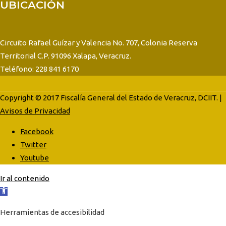
UBICACIÓN
Circuito Rafael Guízar y Valencia No. 707, Colonia Reserva
Territorial C.P. 91096 Xalapa, Veracruz.
Teléfono: 228 841 6170
Copyright © 2017 Fiscalía General del Estado de Veracruz, DCIIT. |
Avisos de Privacidad
Facebook
Twitter
Youtube
Ir al contenido
Abrir
barra
Herramientas de accesibilidad
de