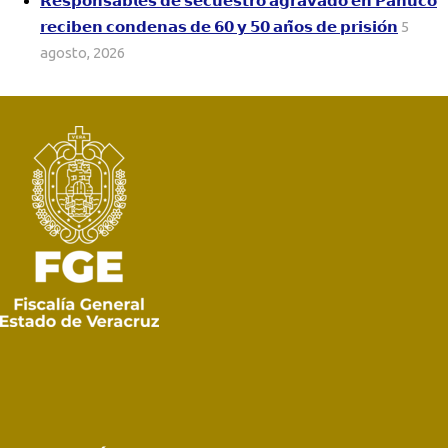
𝗥𝗲𝘀𝗽𝗼𝗻𝘀𝗮𝗯𝗹𝗲𝘀 𝗱𝗲 𝘀𝗲𝗰𝘂𝗲𝘀𝘁𝗿𝗼 𝗮𝗴𝗿𝗮𝘃𝗮𝗱𝗼 𝗲𝗻 𝗣𝗮́𝗻𝘂𝗰𝗼
𝗿𝗲𝗰𝗶𝗯𝗲𝗻 𝗰𝗼𝗻𝗱𝗲𝗻𝗮𝘀 𝗱𝗲 𝟲𝟬 𝘆 𝟱𝟬 𝗮𝗻̃𝗼𝘀 𝗱𝗲 𝗽𝗿𝗶𝘀𝗶𝗼́𝗻
5
agosto, 2026