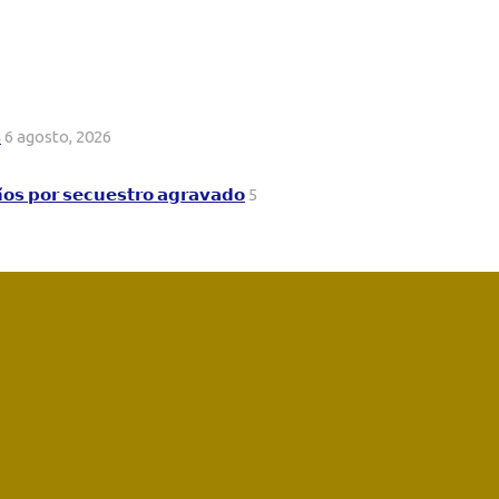

6 agosto, 2026
𝗻̃𝗼𝘀 𝗽𝗼𝗿 𝘀𝗲𝗰𝘂𝗲𝘀𝘁𝗿𝗼 𝗮𝗴𝗿𝗮𝘃𝗮𝗱𝗼
5