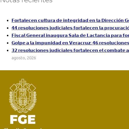
𝗙𝗼𝗿𝘁𝗮𝗹𝗲𝗰𝗲𝗻 𝗰𝘂𝗹𝘁𝘂𝗿𝗮 𝗱𝗲 𝗶𝗻𝘁𝗲𝗴𝗿𝗶𝗱𝗮𝗱 𝗲𝗻 𝗹𝗮 𝗗𝗶𝗿𝗲𝗰𝗰𝗶𝗼́𝗻 𝗚
𝟰𝟰 𝗿𝗲𝘀𝗼𝗹𝘂𝗰𝗶𝗼𝗻𝗲𝘀 𝗷𝘂𝗱𝗶𝗰𝗶𝗮𝗹𝗲𝘀 𝗳𝗼𝗿𝘁𝗮𝗹𝗲𝗰𝗲𝗻 𝗹𝗮 𝗽𝗿𝗼𝗰𝘂𝗿𝗮𝗰𝗶
𝗙𝗶𝘀𝗰𝗮𝗹 𝗚𝗲𝗻𝗲𝗿𝗮𝗹 𝗶𝗻𝗮𝘂𝗴𝘂𝗿𝗮 𝗦𝗮𝗹𝗮 𝗱𝗲 𝗟𝗮𝗰𝘁𝗮𝗻𝗰𝗶𝗮 𝗽𝗮𝗿𝗮 𝗳𝗼
𝗚𝗼𝗹𝗽𝗲 𝗮 𝗹𝗮 𝗶𝗺𝗽𝘂𝗻𝗶𝗱𝗮𝗱 𝗲𝗻 𝗩𝗲𝗿𝗮𝗰𝗿𝘂𝘇: 𝟰𝟲 𝗿𝗲𝘀𝗼𝗹𝘂𝗰𝗶𝗼𝗻𝗲𝘀 𝗷
𝟯𝟮 𝗿𝗲𝘀𝗼𝗹𝘂𝗰𝗶𝗼𝗻𝗲𝘀 𝗷𝘂𝗱𝗶𝗰𝗶𝗮𝗹𝗲𝘀 𝗳𝗼𝗿𝘁𝗮𝗹𝗲𝗰𝗲𝗻 𝗲𝗹 𝗰𝗼𝗺𝗯𝗮𝘁𝗲 
agosto, 2026