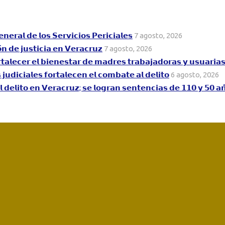
𝗻𝗲𝗿𝗮𝗹 𝗱𝗲 𝗹𝗼𝘀 𝗦𝗲𝗿𝘃𝗶𝗰𝗶𝗼𝘀 𝗣𝗲𝗿𝗶𝗰𝗶𝗮𝗹𝗲𝘀
7 agosto, 2026
́𝗻 𝗱𝗲 𝗷𝘂𝘀𝘁𝗶𝗰𝗶𝗮 𝗲𝗻 𝗩𝗲𝗿𝗮𝗰𝗿𝘂𝘇
7 agosto, 2026
𝘁𝗮𝗹𝗲𝗰𝗲𝗿 𝗲𝗹 𝗯𝗶𝗲𝗻𝗲𝘀𝘁𝗮𝗿 𝗱𝗲 𝗺𝗮𝗱𝗿𝗲𝘀 𝘁𝗿𝗮𝗯𝗮𝗷𝗮𝗱𝗼𝗿𝗮𝘀 𝘆 𝘂𝘀𝘂𝗮𝗿𝗶𝗮
𝘂𝗱𝗶𝗰𝗶𝗮𝗹𝗲𝘀 𝗳𝗼𝗿𝘁𝗮𝗹𝗲𝗰𝗲𝗻 𝗲𝗹 𝗰𝗼𝗺𝗯𝗮𝘁𝗲 𝗮𝗹 𝗱𝗲𝗹𝗶𝘁𝗼
6 agosto, 2026
𝗮𝗹 𝗱𝗲𝗹𝗶𝘁𝗼 𝗲𝗻 𝗩𝗲𝗿𝗮𝗰𝗿𝘂𝘇; 𝘀𝗲 𝗹𝗼𝗴𝗿𝗮𝗻 𝘀𝗲𝗻𝘁𝗲𝗻𝗰𝗶𝗮𝘀 𝗱𝗲 𝟭𝟭𝟬 𝘆 𝟱𝟬 𝗮