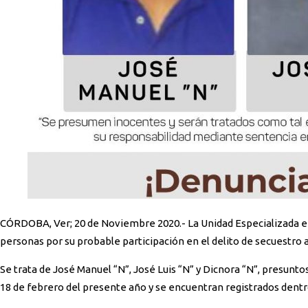
CÓRDOBA, Ver; 20 de Noviembre 2020.- La Unidad Especializada en Combate al Secuestro (UECS) con sede Córdoba, ejecutó orden de aprehensión en contra de tres
personas por su probable participación en el delito de secuestro 
Se trata de José Manuel “N”, José Luis “N” y Dicnora “N”, presunt
18 de febrero del presente año y se encuentran registrados dent