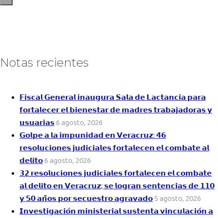
Notas recientes
𝗙𝗶𝘀𝗰𝗮𝗹 𝗚𝗲𝗻𝗲𝗿𝗮𝗹 𝗶𝗻𝗮𝘂𝗴𝘂𝗿𝗮 𝗦𝗮𝗹𝗮 𝗱𝗲 𝗟𝗮𝗰𝘁𝗮𝗻𝗰𝗶𝗮 𝗽𝗮𝗿𝗮
𝗳𝗼𝗿𝘁𝗮𝗹𝗲𝗰𝗲𝗿 𝗲𝗹 𝗯𝗶𝗲𝗻𝗲𝘀𝘁𝗮𝗿 𝗱𝗲 𝗺𝗮𝗱𝗿𝗲𝘀 𝘁𝗿𝗮𝗯𝗮𝗷𝗮𝗱𝗼𝗿𝗮𝘀 𝘆
𝘂𝘀𝘂𝗮𝗿𝗶𝗮𝘀
6 agosto, 2026
𝗚𝗼𝗹𝗽𝗲 𝗮 𝗹𝗮 𝗶𝗺𝗽𝘂𝗻𝗶𝗱𝗮𝗱 𝗲𝗻 𝗩𝗲𝗿𝗮𝗰𝗿𝘂𝘇: 𝟰𝟲
𝗿𝗲𝘀𝗼𝗹𝘂𝗰𝗶𝗼𝗻𝗲𝘀 𝗷𝘂𝗱𝗶𝗰𝗶𝗮𝗹𝗲𝘀 𝗳𝗼𝗿𝘁𝗮𝗹𝗲𝗰𝗲𝗻 𝗲𝗹 𝗰𝗼𝗺𝗯𝗮𝘁𝗲 𝗮𝗹
𝗱𝗲𝗹𝗶𝘁𝗼
6 agosto, 2026
𝟯𝟮 𝗿𝗲𝘀𝗼𝗹𝘂𝗰𝗶𝗼𝗻𝗲𝘀 𝗷𝘂𝗱𝗶𝗰𝗶𝗮𝗹𝗲𝘀 𝗳𝗼𝗿𝘁𝗮𝗹𝗲𝗰𝗲𝗻 𝗲𝗹 𝗰𝗼𝗺𝗯𝗮𝘁𝗲
𝗮𝗹 𝗱𝗲𝗹𝗶𝘁𝗼 𝗲𝗻 𝗩𝗲𝗿𝗮𝗰𝗿𝘂𝘇; 𝘀𝗲 𝗹𝗼𝗴𝗿𝗮𝗻 𝘀𝗲𝗻𝘁𝗲𝗻𝗰𝗶𝗮𝘀 𝗱𝗲 𝟭𝟭𝟬
𝘆 𝟱𝟬 𝗮𝗻̃𝗼𝘀 𝗽𝗼𝗿 𝘀𝗲𝗰𝘂𝗲𝘀𝘁𝗿𝗼 𝗮𝗴𝗿𝗮𝘃𝗮𝗱𝗼
5 agosto, 2026
𝗜𝗻𝘃𝗲𝘀𝘁𝗶𝗴𝗮𝗰𝗶𝗼́𝗻 𝗺𝗶𝗻𝗶𝘀𝘁𝗲𝗿𝗶𝗮𝗹 𝘀𝘂𝘀𝘁𝗲𝗻𝘁𝗮 𝘃𝗶𝗻𝗰𝘂𝗹𝗮𝗰𝗶𝗼́𝗻 𝗮