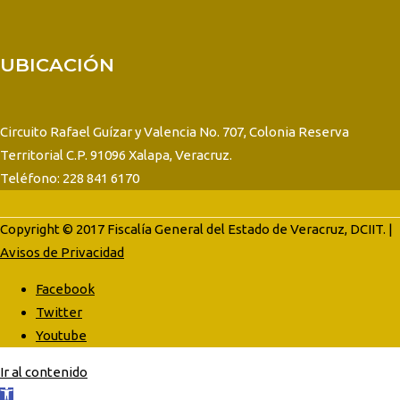
UBICACIÓN
Circuito Rafael Guízar y Valencia No. 707, Colonia Reserva
Territorial C.P. 91096 Xalapa, Veracruz.
Teléfono: 228 841 6170
Copyright © 2017 Fiscalía General del Estado de Veracruz, DCIIT. |
Avisos de Privacidad
Facebook
Twitter
Youtube
Ir al contenido
Abrir