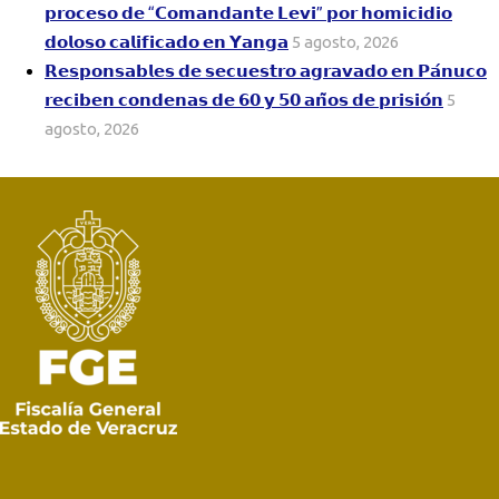
𝗽𝗿𝗼𝗰𝗲𝘀𝗼 𝗱𝗲 “𝗖𝗼𝗺𝗮𝗻𝗱𝗮𝗻𝘁𝗲 𝗟𝗲𝘃𝗶” 𝗽𝗼𝗿 𝗵𝗼𝗺𝗶𝗰𝗶𝗱𝗶𝗼
𝗱𝗼𝗹𝗼𝘀𝗼 𝗰𝗮𝗹𝗶𝗳𝗶𝗰𝗮𝗱𝗼 𝗲𝗻 𝗬𝗮𝗻𝗴𝗮
5 agosto, 2026
𝗥𝗲𝘀𝗽𝗼𝗻𝘀𝗮𝗯𝗹𝗲𝘀 𝗱𝗲 𝘀𝗲𝗰𝘂𝗲𝘀𝘁𝗿𝗼 𝗮𝗴𝗿𝗮𝘃𝗮𝗱𝗼 𝗲𝗻 𝗣𝗮́𝗻𝘂𝗰𝗼
𝗿𝗲𝗰𝗶𝗯𝗲𝗻 𝗰𝗼𝗻𝗱𝗲𝗻𝗮𝘀 𝗱𝗲 𝟲𝟬 𝘆 𝟱𝟬 𝗮𝗻̃𝗼𝘀 𝗱𝗲 𝗽𝗿𝗶𝘀𝗶𝗼́𝗻
5
agosto, 2026