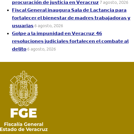
𝗽𝗿𝗼𝗰𝘂𝗿𝗮𝗰𝗶𝗼́𝗻 𝗱𝗲 𝗷𝘂𝘀𝘁𝗶𝗰𝗶𝗮 𝗲𝗻 𝗩𝗲𝗿𝗮𝗰𝗿𝘂𝘇
7 agosto, 2026
𝗙𝗶𝘀𝗰𝗮𝗹 𝗚𝗲𝗻𝗲𝗿𝗮𝗹 𝗶𝗻𝗮𝘂𝗴𝘂𝗿𝗮 𝗦𝗮𝗹𝗮 𝗱𝗲 𝗟𝗮𝗰𝘁𝗮𝗻𝗰𝗶𝗮 𝗽𝗮𝗿𝗮
𝗳𝗼𝗿𝘁𝗮𝗹𝗲𝗰𝗲𝗿 𝗲𝗹 𝗯𝗶𝗲𝗻𝗲𝘀𝘁𝗮𝗿 𝗱𝗲 𝗺𝗮𝗱𝗿𝗲𝘀 𝘁𝗿𝗮𝗯𝗮𝗷𝗮𝗱𝗼𝗿𝗮𝘀 𝘆
𝘂𝘀𝘂𝗮𝗿𝗶𝗮𝘀
6 agosto, 2026
𝗚𝗼𝗹𝗽𝗲 𝗮 𝗹𝗮 𝗶𝗺𝗽𝘂𝗻𝗶𝗱𝗮𝗱 𝗲𝗻 𝗩𝗲𝗿𝗮𝗰𝗿𝘂𝘇: 𝟰𝟲
𝗿𝗲𝘀𝗼𝗹𝘂𝗰𝗶𝗼𝗻𝗲𝘀 𝗷𝘂𝗱𝗶𝗰𝗶𝗮𝗹𝗲𝘀 𝗳𝗼𝗿𝘁𝗮𝗹𝗲𝗰𝗲𝗻 𝗲𝗹 𝗰𝗼𝗺𝗯𝗮𝘁𝗲 𝗮𝗹
𝗱𝗲𝗹𝗶𝘁𝗼
6 agosto, 2026