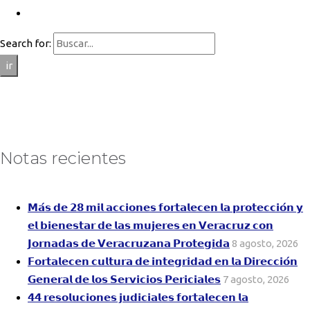
Search for:
ir
Notas recientes
𝗠𝗮́𝘀 𝗱𝗲 𝟮𝟴 𝗺𝗶𝗹 𝗮𝗰𝗰𝗶𝗼𝗻𝗲𝘀 𝗳𝗼𝗿𝘁𝗮𝗹𝗲𝗰𝗲𝗻 𝗹𝗮 𝗽𝗿𝗼𝘁𝗲𝗰𝗰𝗶𝗼́𝗻 𝘆
𝗲𝗹 𝗯𝗶𝗲𝗻𝗲𝘀𝘁𝗮𝗿 𝗱𝗲 𝗹𝗮𝘀 𝗺𝘂𝗷𝗲𝗿𝗲𝘀 𝗲𝗻 𝗩𝗲𝗿𝗮𝗰𝗿𝘂𝘇 𝗰𝗼𝗻
𝗝𝗼𝗿𝗻𝗮𝗱𝗮𝘀 𝗱𝗲 𝗩𝗲𝗿𝗮𝗰𝗿𝘂𝘇𝗮𝗻𝗮 𝗣𝗿𝗼𝘁𝗲𝗴𝗶𝗱𝗮
8 agosto, 2026
𝗙𝗼𝗿𝘁𝗮𝗹𝗲𝗰𝗲𝗻 𝗰𝘂𝗹𝘁𝘂𝗿𝗮 𝗱𝗲 𝗶𝗻𝘁𝗲𝗴𝗿𝗶𝗱𝗮𝗱 𝗲𝗻 𝗹𝗮 𝗗𝗶𝗿𝗲𝗰𝗰𝗶𝗼́𝗻
𝗚𝗲𝗻𝗲𝗿𝗮𝗹 𝗱𝗲 𝗹𝗼𝘀 𝗦𝗲𝗿𝘃𝗶𝗰𝗶𝗼𝘀 𝗣𝗲𝗿𝗶𝗰𝗶𝗮𝗹𝗲𝘀
7 agosto, 2026
𝟰𝟰 𝗿𝗲𝘀𝗼𝗹𝘂𝗰𝗶𝗼𝗻𝗲𝘀 𝗷𝘂𝗱𝗶𝗰𝗶𝗮𝗹𝗲𝘀 𝗳𝗼𝗿𝘁𝗮𝗹𝗲𝗰𝗲𝗻 𝗹𝗮