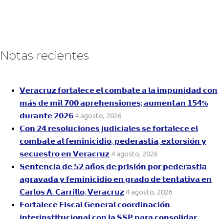
Notas recientes
𝗩𝗲𝗿𝗮𝗰𝗿𝘂𝘇 𝗳𝗼𝗿𝘁𝗮𝗹𝗲𝗰𝗲 𝗲𝗹 𝗰𝗼𝗺𝗯𝗮𝘁𝗲 𝗮 𝗹𝗮 𝗶𝗺𝗽𝘂𝗻𝗶𝗱𝗮𝗱 𝗰𝗼𝗻
𝗺𝗮́𝘀 𝗱𝗲 𝗺𝗶𝗹 𝟳𝟬𝟬 𝗮𝗽𝗿𝗲𝗵𝗲𝗻𝘀𝗶𝗼𝗻𝗲𝘀; 𝗮𝘂𝗺𝗲𝗻𝘁𝗮𝗻 𝟭𝟱𝟰%
𝗱𝘂𝗿𝗮𝗻𝘁𝗲 𝟮𝟬𝟮𝟲
4 agosto, 2026
𝗖𝗼𝗻 𝟮𝟰 𝗿𝗲𝘀𝗼𝗹𝘂𝗰𝗶𝗼𝗻𝗲𝘀 𝗷𝘂𝗱𝗶𝗰𝗶𝗮𝗹𝗲𝘀 𝘀𝗲 𝗳𝗼𝗿𝘁𝗮𝗹𝗲𝗰𝗲 𝗲𝗹
𝗰𝗼𝗺𝗯𝗮𝘁𝗲 𝗮𝗹 𝗳𝗲𝗺𝗶𝗻𝗶𝗰𝗶𝗱𝗶𝗼, 𝗽𝗲𝗱𝗲𝗿𝗮𝘀𝘁𝗶𝗮, 𝗲𝘅𝘁𝗼𝗿𝘀𝗶𝗼́𝗻 𝘆
𝘀𝗲𝗰𝘂𝗲𝘀𝘁𝗿𝗼 𝗲𝗻 𝗩𝗲𝗿𝗮𝗰𝗿𝘂𝘇
4 agosto, 2026
𝗦𝗲𝗻𝘁𝗲𝗻𝗰𝗶𝗮 𝗱𝗲 𝟱𝟮 𝗮𝗻̃𝗼𝘀 𝗱𝗲 𝗽𝗿𝗶𝘀𝗶𝗼́𝗻 𝗽𝗼𝗿 𝗽𝗲𝗱𝗲𝗿𝗮𝘀𝘁𝗶𝗮
𝗮𝗴𝗿𝗮𝘃𝗮𝗱𝗮 𝘆 𝗳𝗲𝗺𝗶𝗻𝗶𝗰𝗶𝗱𝗶𝗼 𝗲𝗻 𝗴𝗿𝗮𝗱𝗼 𝗱𝗲 𝘁𝗲𝗻𝘁𝗮𝘁𝗶𝘃𝗮 𝗲𝗻
𝗖𝗮𝗿𝗹𝗼𝘀 𝗔. 𝗖𝗮𝗿𝗿𝗶𝗹𝗹𝗼, 𝗩𝗲𝗿𝗮𝗰𝗿𝘂𝘇
4 agosto, 2026
𝗙𝗼𝗿𝘁𝗮𝗹𝗲𝗰𝗲 𝗙𝗶𝘀𝗰𝗮𝗹 𝗚𝗲𝗻𝗲𝗿𝗮𝗹 𝗰𝗼𝗼𝗿𝗱𝗶𝗻𝗮𝗰𝗶𝗼́𝗻
𝗶𝗻𝘁𝗲𝗿𝗶𝗻𝘀𝘁𝗶𝘁𝘂𝗰𝗶𝗼𝗻𝗮𝗹 𝗰𝗼𝗻 𝗹𝗮 𝗦𝗦𝗣 𝗽𝗮𝗿𝗮 𝗰𝗼𝗻𝘀𝗼𝗹𝗶𝗱𝗮𝗿