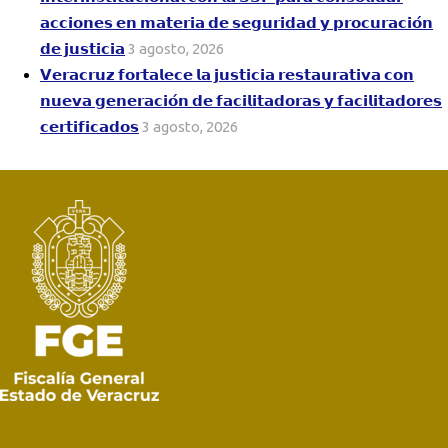
𝗮𝗰𝗰𝗶𝗼𝗻𝗲𝘀 𝗲𝗻 𝗺𝗮𝘁𝗲𝗿𝗶𝗮 𝗱𝗲 𝘀𝗲𝗴𝘂𝗿𝗶𝗱𝗮𝗱 𝘆 𝗽𝗿𝗼𝗰𝘂𝗿𝗮𝗰𝗶𝗼́𝗻
𝗱𝗲 𝗷𝘂𝘀𝘁𝗶𝗰𝗶𝗮
3 agosto, 2026
𝗩𝗲𝗿𝗮𝗰𝗿𝘂𝘇 𝗳𝗼𝗿𝘁𝗮𝗹𝗲𝗰𝗲 𝗹𝗮 𝗷𝘂𝘀𝘁𝗶𝗰𝗶𝗮 𝗿𝗲𝘀𝘁𝗮𝘂𝗿𝗮𝘁𝗶𝘃𝗮 𝗰𝗼𝗻
𝗻𝘂𝗲𝘃𝗮 𝗴𝗲𝗻𝗲𝗿𝗮𝗰𝗶𝗼́𝗻 𝗱𝗲 𝗳𝗮𝗰𝗶𝗹𝗶𝘁𝗮𝗱𝗼𝗿𝗮𝘀 𝘆 𝗳𝗮𝗰𝗶𝗹𝗶𝘁𝗮𝗱𝗼𝗿𝗲𝘀
𝗰𝗲𝗿𝘁𝗶𝗳𝗶𝗰𝗮𝗱𝗼𝘀
3 agosto, 2026