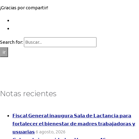
¡Gracias por compartir!
Search for:
ir
Notas recientes
𝗙𝗶𝘀𝗰𝗮𝗹 𝗚𝗲𝗻𝗲𝗿𝗮𝗹 𝗶𝗻𝗮𝘂𝗴𝘂𝗿𝗮 𝗦𝗮𝗹𝗮 𝗱𝗲 𝗟𝗮𝗰𝘁𝗮𝗻𝗰𝗶𝗮 𝗽𝗮𝗿𝗮
𝗳𝗼𝗿𝘁𝗮𝗹𝗲𝗰𝗲𝗿 𝗲𝗹 𝗯𝗶𝗲𝗻𝗲𝘀𝘁𝗮𝗿 𝗱𝗲 𝗺𝗮𝗱𝗿𝗲𝘀 𝘁𝗿𝗮𝗯𝗮𝗷𝗮𝗱𝗼𝗿𝗮𝘀 𝘆
𝘂𝘀𝘂𝗮𝗿𝗶𝗮𝘀
6 agosto, 2026