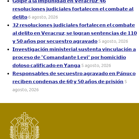
𝗚𝗼𝗹𝗽𝗲 𝗮 𝗹𝗮 𝗶𝗺𝗽𝘂𝗻𝗶𝗱𝗮𝗱 𝗲𝗻 𝗩𝗲𝗿𝗮𝗰𝗿𝘂𝘇: 𝟰𝟲
𝗿𝗲𝘀𝗼𝗹𝘂𝗰𝗶𝗼𝗻𝗲𝘀 𝗷𝘂𝗱𝗶𝗰𝗶𝗮𝗹𝗲𝘀 𝗳𝗼𝗿𝘁𝗮𝗹𝗲𝗰𝗲𝗻 𝗲𝗹 𝗰𝗼𝗺𝗯𝗮𝘁𝗲 𝗮𝗹
𝗱𝗲𝗹𝗶𝘁𝗼
6 agosto, 2026
𝟯𝟮 𝗿𝗲𝘀𝗼𝗹𝘂𝗰𝗶𝗼𝗻𝗲𝘀 𝗷𝘂𝗱𝗶𝗰𝗶𝗮𝗹𝗲𝘀 𝗳𝗼𝗿𝘁𝗮𝗹𝗲𝗰𝗲𝗻 𝗲𝗹 𝗰𝗼𝗺𝗯𝗮𝘁𝗲
𝗮𝗹 𝗱𝗲𝗹𝗶𝘁𝗼 𝗲𝗻 𝗩𝗲𝗿𝗮𝗰𝗿𝘂𝘇; 𝘀𝗲 𝗹𝗼𝗴𝗿𝗮𝗻 𝘀𝗲𝗻𝘁𝗲𝗻𝗰𝗶𝗮𝘀 𝗱𝗲 𝟭𝟭𝟬
𝘆 𝟱𝟬 𝗮𝗻̃𝗼𝘀 𝗽𝗼𝗿 𝘀𝗲𝗰𝘂𝗲𝘀𝘁𝗿𝗼 𝗮𝗴𝗿𝗮𝘃𝗮𝗱𝗼
5 agosto, 2026
𝗜𝗻𝘃𝗲𝘀𝘁𝗶𝗴𝗮𝗰𝗶𝗼́𝗻 𝗺𝗶𝗻𝗶𝘀𝘁𝗲𝗿𝗶𝗮𝗹 𝘀𝘂𝘀𝘁𝗲𝗻𝘁𝗮 𝘃𝗶𝗻𝗰𝘂𝗹𝗮𝗰𝗶𝗼́𝗻 𝗮
𝗽𝗿𝗼𝗰𝗲𝘀𝗼 𝗱𝗲 “𝗖𝗼𝗺𝗮𝗻𝗱𝗮𝗻𝘁𝗲 𝗟𝗲𝘃𝗶” 𝗽𝗼𝗿 𝗵𝗼𝗺𝗶𝗰𝗶𝗱𝗶𝗼
𝗱𝗼𝗹𝗼𝘀𝗼 𝗰𝗮𝗹𝗶𝗳𝗶𝗰𝗮𝗱𝗼 𝗲𝗻 𝗬𝗮𝗻𝗴𝗮
5 agosto, 2026
𝗥𝗲𝘀𝗽𝗼𝗻𝘀𝗮𝗯𝗹𝗲𝘀 𝗱𝗲 𝘀𝗲𝗰𝘂𝗲𝘀𝘁𝗿𝗼 𝗮𝗴𝗿𝗮𝘃𝗮𝗱𝗼 𝗲𝗻 𝗣𝗮́𝗻𝘂𝗰𝗼
𝗿𝗲𝗰𝗶𝗯𝗲𝗻 𝗰𝗼𝗻𝗱𝗲𝗻𝗮𝘀 𝗱𝗲 𝟲𝟬 𝘆 𝟱𝟬 𝗮𝗻̃𝗼𝘀 𝗱𝗲 𝗽𝗿𝗶𝘀𝗶𝗼́𝗻
5
agosto, 2026