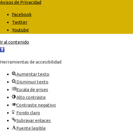
Avisos de Privacidad
Facebook
Twitter
Youtube
Ir al contenido
Abrir
barra
Herramientas de accesibilidad
de
herramientas
Aumentar texto
Disminuir texto
Escala de grises
Alto contraste
Contraste negativo
Fondo claro
Subrayar enlaces
Fuente legible