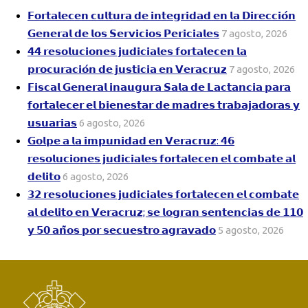
𝗙𝗼𝗿𝘁𝗮𝗹𝗲𝗰𝗲𝗻 𝗰𝘂𝗹𝘁𝘂𝗿𝗮 𝗱𝗲 𝗶𝗻𝘁𝗲𝗴𝗿𝗶𝗱𝗮𝗱 𝗲𝗻 𝗹𝗮 𝗗𝗶𝗿𝗲𝗰𝗰𝗶𝗼́𝗻
𝗚𝗲𝗻𝗲𝗿𝗮𝗹 𝗱𝗲 𝗹𝗼𝘀 𝗦𝗲𝗿𝘃𝗶𝗰𝗶𝗼𝘀 𝗣𝗲𝗿𝗶𝗰𝗶𝗮𝗹𝗲𝘀
7 agosto, 2026
𝟰𝟰 𝗿𝗲𝘀𝗼𝗹𝘂𝗰𝗶𝗼𝗻𝗲𝘀 𝗷𝘂𝗱𝗶𝗰𝗶𝗮𝗹𝗲𝘀 𝗳𝗼𝗿𝘁𝗮𝗹𝗲𝗰𝗲𝗻 𝗹𝗮
𝗽𝗿𝗼𝗰𝘂𝗿𝗮𝗰𝗶𝗼́𝗻 𝗱𝗲 𝗷𝘂𝘀𝘁𝗶𝗰𝗶𝗮 𝗲𝗻 𝗩𝗲𝗿𝗮𝗰𝗿𝘂𝘇
7 agosto, 2026
𝗙𝗶𝘀𝗰𝗮𝗹 𝗚𝗲𝗻𝗲𝗿𝗮𝗹 𝗶𝗻𝗮𝘂𝗴𝘂𝗿𝗮 𝗦𝗮𝗹𝗮 𝗱𝗲 𝗟𝗮𝗰𝘁𝗮𝗻𝗰𝗶𝗮 𝗽𝗮𝗿𝗮
𝗳𝗼𝗿𝘁𝗮𝗹𝗲𝗰𝗲𝗿 𝗲𝗹 𝗯𝗶𝗲𝗻𝗲𝘀𝘁𝗮𝗿 𝗱𝗲 𝗺𝗮𝗱𝗿𝗲𝘀 𝘁𝗿𝗮𝗯𝗮𝗷𝗮𝗱𝗼𝗿𝗮𝘀 𝘆
𝘂𝘀𝘂𝗮𝗿𝗶𝗮𝘀
6 agosto, 2026
𝗚𝗼𝗹𝗽𝗲 𝗮 𝗹𝗮 𝗶𝗺𝗽𝘂𝗻𝗶𝗱𝗮𝗱 𝗲𝗻 𝗩𝗲𝗿𝗮𝗰𝗿𝘂𝘇: 𝟰𝟲
𝗿𝗲𝘀𝗼𝗹𝘂𝗰𝗶𝗼𝗻𝗲𝘀 𝗷𝘂𝗱𝗶𝗰𝗶𝗮𝗹𝗲𝘀 𝗳𝗼𝗿𝘁𝗮𝗹𝗲𝗰𝗲𝗻 𝗲𝗹 𝗰𝗼𝗺𝗯𝗮𝘁𝗲 𝗮𝗹
𝗱𝗲𝗹𝗶𝘁𝗼
6 agosto, 2026
𝟯𝟮 𝗿𝗲𝘀𝗼𝗹𝘂𝗰𝗶𝗼𝗻𝗲𝘀 𝗷𝘂𝗱𝗶𝗰𝗶𝗮𝗹𝗲𝘀 𝗳𝗼𝗿𝘁𝗮𝗹𝗲𝗰𝗲𝗻 𝗲𝗹 𝗰𝗼𝗺𝗯𝗮𝘁𝗲
𝗮𝗹 𝗱𝗲𝗹𝗶𝘁𝗼 𝗲𝗻 𝗩𝗲𝗿𝗮𝗰𝗿𝘂𝘇; 𝘀𝗲 𝗹𝗼𝗴𝗿𝗮𝗻 𝘀𝗲𝗻𝘁𝗲𝗻𝗰𝗶𝗮𝘀 𝗱𝗲 𝟭𝟭𝟬
𝘆 𝟱𝟬 𝗮𝗻̃𝗼𝘀 𝗽𝗼𝗿 𝘀𝗲𝗰𝘂𝗲𝘀𝘁𝗿𝗼 𝗮𝗴𝗿𝗮𝘃𝗮𝗱𝗼
5 agosto, 2026