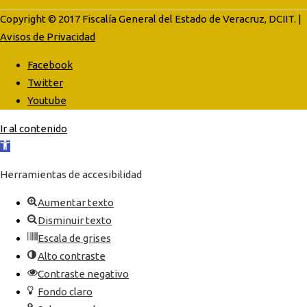
Copyright © 2017 Fiscalía General del Estado de Veracruz, DCIIT. |
Avisos de Privacidad
Facebook
Twitter
Youtube
Ir al contenido
Abrir
barra
Herramientas de accesibilidad
de
herramientas
Aumentar texto
Disminuir texto
Escala de grises
Alto contraste
Contraste negativo
Fondo claro