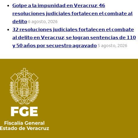
𝗚𝗼𝗹𝗽𝗲 𝗮 𝗹𝗮 𝗶𝗺𝗽𝘂𝗻𝗶𝗱𝗮𝗱 𝗲𝗻 𝗩𝗲𝗿𝗮𝗰𝗿𝘂𝘇: 𝟰𝟲
𝗿𝗲𝘀𝗼𝗹𝘂𝗰𝗶𝗼𝗻𝗲𝘀 𝗷𝘂𝗱𝗶𝗰𝗶𝗮𝗹𝗲𝘀 𝗳𝗼𝗿𝘁𝗮𝗹𝗲𝗰𝗲𝗻 𝗲𝗹 𝗰𝗼𝗺𝗯𝗮𝘁𝗲 𝗮𝗹
𝗱𝗲𝗹𝗶𝘁𝗼
6 agosto, 2026
𝟯𝟮 𝗿𝗲𝘀𝗼𝗹𝘂𝗰𝗶𝗼𝗻𝗲𝘀 𝗷𝘂𝗱𝗶𝗰𝗶𝗮𝗹𝗲𝘀 𝗳𝗼𝗿𝘁𝗮𝗹𝗲𝗰𝗲𝗻 𝗲𝗹 𝗰𝗼𝗺𝗯𝗮𝘁𝗲
𝗮𝗹 𝗱𝗲𝗹𝗶𝘁𝗼 𝗲𝗻 𝗩𝗲𝗿𝗮𝗰𝗿𝘂𝘇; 𝘀𝗲 𝗹𝗼𝗴𝗿𝗮𝗻 𝘀𝗲𝗻𝘁𝗲𝗻𝗰𝗶𝗮𝘀 𝗱𝗲 𝟭𝟭𝟬
𝘆 𝟱𝟬 𝗮𝗻̃𝗼𝘀 𝗽𝗼𝗿 𝘀𝗲𝗰𝘂𝗲𝘀𝘁𝗿𝗼 𝗮𝗴𝗿𝗮𝘃𝗮𝗱𝗼
5 agosto, 2026