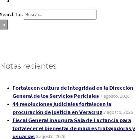
Search for:
ir
Notas recientes
𝗙𝗼𝗿𝘁𝗮𝗹𝗲𝗰𝗲𝗻 𝗰𝘂𝗹𝘁𝘂𝗿𝗮 𝗱𝗲 𝗶𝗻𝘁𝗲𝗴𝗿𝗶𝗱𝗮𝗱 𝗲𝗻 𝗹𝗮 𝗗𝗶𝗿𝗲𝗰𝗰𝗶𝗼́𝗻
𝗚𝗲𝗻𝗲𝗿𝗮𝗹 𝗱𝗲 𝗹𝗼𝘀 𝗦𝗲𝗿𝘃𝗶𝗰𝗶𝗼𝘀 𝗣𝗲𝗿𝗶𝗰𝗶𝗮𝗹𝗲𝘀
7 agosto, 2026
𝟰𝟰 𝗿𝗲𝘀𝗼𝗹𝘂𝗰𝗶𝗼𝗻𝗲𝘀 𝗷𝘂𝗱𝗶𝗰𝗶𝗮𝗹𝗲𝘀 𝗳𝗼𝗿𝘁𝗮𝗹𝗲𝗰𝗲𝗻 𝗹𝗮
𝗽𝗿𝗼𝗰𝘂𝗿𝗮𝗰𝗶𝗼́𝗻 𝗱𝗲 𝗷𝘂𝘀𝘁𝗶𝗰𝗶𝗮 𝗲𝗻 𝗩𝗲𝗿𝗮𝗰𝗿𝘂𝘇
7 agosto, 2026
𝗙𝗶𝘀𝗰𝗮𝗹 𝗚𝗲𝗻𝗲𝗿𝗮𝗹 𝗶𝗻𝗮𝘂𝗴𝘂𝗿𝗮 𝗦𝗮𝗹𝗮 𝗱𝗲 𝗟𝗮𝗰𝘁𝗮𝗻𝗰𝗶𝗮 𝗽𝗮𝗿𝗮
𝗳𝗼𝗿𝘁𝗮𝗹𝗲𝗰𝗲𝗿 𝗲𝗹 𝗯𝗶𝗲𝗻𝗲𝘀𝘁𝗮𝗿 𝗱𝗲 𝗺𝗮𝗱𝗿𝗲𝘀 𝘁𝗿𝗮𝗯𝗮𝗷𝗮𝗱𝗼𝗿𝗮𝘀 𝘆
𝘂𝘀𝘂𝗮𝗿𝗶𝗮𝘀
6 agosto, 2026