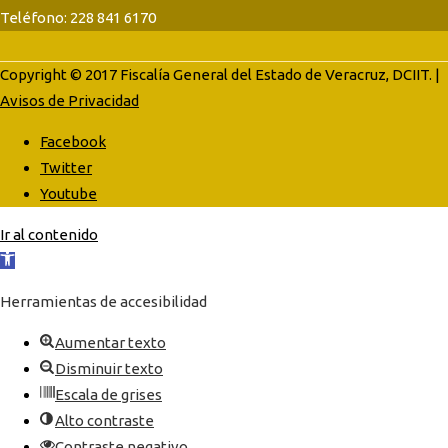
Teléfono: 228 841 6170
Copyright © 2017 Fiscalía General del Estado de Veracruz, DCIIT. |
Avisos de Privacidad
Facebook
Twitter
Youtube
Ir al contenido
Abrir
barra
Herramientas de accesibilidad
de
herramientas
Aumentar texto
Disminuir texto
Escala de grises
Alto contraste
Contraste negativo