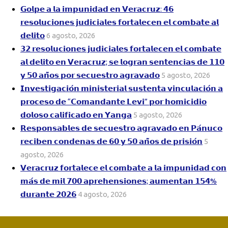
𝗚𝗼𝗹𝗽𝗲 𝗮 𝗹𝗮 𝗶𝗺𝗽𝘂𝗻𝗶𝗱𝗮𝗱 𝗲𝗻 𝗩𝗲𝗿𝗮𝗰𝗿𝘂𝘇: 𝟰𝟲
𝗿𝗲𝘀𝗼𝗹𝘂𝗰𝗶𝗼𝗻𝗲𝘀 𝗷𝘂𝗱𝗶𝗰𝗶𝗮𝗹𝗲𝘀 𝗳𝗼𝗿𝘁𝗮𝗹𝗲𝗰𝗲𝗻 𝗲𝗹 𝗰𝗼𝗺𝗯𝗮𝘁𝗲 𝗮𝗹
𝗱𝗲𝗹𝗶𝘁𝗼
6 agosto, 2026
𝟯𝟮 𝗿𝗲𝘀𝗼𝗹𝘂𝗰𝗶𝗼𝗻𝗲𝘀 𝗷𝘂𝗱𝗶𝗰𝗶𝗮𝗹𝗲𝘀 𝗳𝗼𝗿𝘁𝗮𝗹𝗲𝗰𝗲𝗻 𝗲𝗹 𝗰𝗼𝗺𝗯𝗮𝘁𝗲
𝗮𝗹 𝗱𝗲𝗹𝗶𝘁𝗼 𝗲𝗻 𝗩𝗲𝗿𝗮𝗰𝗿𝘂𝘇; 𝘀𝗲 𝗹𝗼𝗴𝗿𝗮𝗻 𝘀𝗲𝗻𝘁𝗲𝗻𝗰𝗶𝗮𝘀 𝗱𝗲 𝟭𝟭𝟬
𝘆 𝟱𝟬 𝗮𝗻̃𝗼𝘀 𝗽𝗼𝗿 𝘀𝗲𝗰𝘂𝗲𝘀𝘁𝗿𝗼 𝗮𝗴𝗿𝗮𝘃𝗮𝗱𝗼
5 agosto, 2026
𝗜𝗻𝘃𝗲𝘀𝘁𝗶𝗴𝗮𝗰𝗶𝗼́𝗻 𝗺𝗶𝗻𝗶𝘀𝘁𝗲𝗿𝗶𝗮𝗹 𝘀𝘂𝘀𝘁𝗲𝗻𝘁𝗮 𝘃𝗶𝗻𝗰𝘂𝗹𝗮𝗰𝗶𝗼́𝗻 𝗮
𝗽𝗿𝗼𝗰𝗲𝘀𝗼 𝗱𝗲 “𝗖𝗼𝗺𝗮𝗻𝗱𝗮𝗻𝘁𝗲 𝗟𝗲𝘃𝗶” 𝗽𝗼𝗿 𝗵𝗼𝗺𝗶𝗰𝗶𝗱𝗶𝗼
𝗱𝗼𝗹𝗼𝘀𝗼 𝗰𝗮𝗹𝗶𝗳𝗶𝗰𝗮𝗱𝗼 𝗲𝗻 𝗬𝗮𝗻𝗴𝗮
5 agosto, 2026
𝗥𝗲𝘀𝗽𝗼𝗻𝘀𝗮𝗯𝗹𝗲𝘀 𝗱𝗲 𝘀𝗲𝗰𝘂𝗲𝘀𝘁𝗿𝗼 𝗮𝗴𝗿𝗮𝘃𝗮𝗱𝗼 𝗲𝗻 𝗣𝗮́𝗻𝘂𝗰𝗼
𝗿𝗲𝗰𝗶𝗯𝗲𝗻 𝗰𝗼𝗻𝗱𝗲𝗻𝗮𝘀 𝗱𝗲 𝟲𝟬 𝘆 𝟱𝟬 𝗮𝗻̃𝗼𝘀 𝗱𝗲 𝗽𝗿𝗶𝘀𝗶𝗼́𝗻
5
agosto, 2026
𝗩𝗲𝗿𝗮𝗰𝗿𝘂𝘇 𝗳𝗼𝗿𝘁𝗮𝗹𝗲𝗰𝗲 𝗲𝗹 𝗰𝗼𝗺𝗯𝗮𝘁𝗲 𝗮 𝗹𝗮 𝗶𝗺𝗽𝘂𝗻𝗶𝗱𝗮𝗱 𝗰𝗼𝗻
𝗺𝗮́𝘀 𝗱𝗲 𝗺𝗶𝗹 𝟳𝟬𝟬 𝗮𝗽𝗿𝗲𝗵𝗲𝗻𝘀𝗶𝗼𝗻𝗲𝘀; 𝗮𝘂𝗺𝗲𝗻𝘁𝗮𝗻 𝟭𝟱𝟰%
𝗱𝘂𝗿𝗮𝗻𝘁𝗲 𝟮𝟬𝟮𝟲
4 agosto, 2026