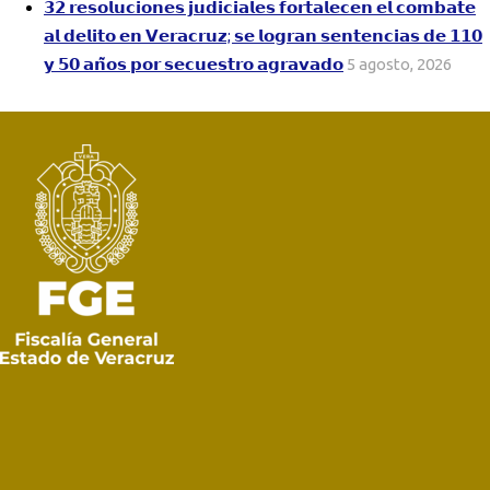
𝟯𝟮 𝗿𝗲𝘀𝗼𝗹𝘂𝗰𝗶𝗼𝗻𝗲𝘀 𝗷𝘂𝗱𝗶𝗰𝗶𝗮𝗹𝗲𝘀 𝗳𝗼𝗿𝘁𝗮𝗹𝗲𝗰𝗲𝗻 𝗲𝗹 𝗰𝗼𝗺𝗯𝗮𝘁𝗲
𝗮𝗹 𝗱𝗲𝗹𝗶𝘁𝗼 𝗲𝗻 𝗩𝗲𝗿𝗮𝗰𝗿𝘂𝘇; 𝘀𝗲 𝗹𝗼𝗴𝗿𝗮𝗻 𝘀𝗲𝗻𝘁𝗲𝗻𝗰𝗶𝗮𝘀 𝗱𝗲 𝟭𝟭𝟬
𝘆 𝟱𝟬 𝗮𝗻̃𝗼𝘀 𝗽𝗼𝗿 𝘀𝗲𝗰𝘂𝗲𝘀𝘁𝗿𝗼 𝗮𝗴𝗿𝗮𝘃𝗮𝗱𝗼
5 agosto, 2026