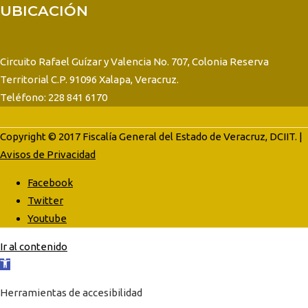
UBICACIÓN
Circuito Rafael Guízar y Valencia No. 707, Colonia Reserva
Territorial C.P. 91096 Xalapa, Veracruz.
Teléfono: 228 841 6170
Copyright © 2017 Fiscalía General del Estado de Veracruz, DCIIT. |
Avisos de Privacidad
Facebook
Twitter
Youtube
Ir al contenido
Abrir
barra
Herramientas de accesibilidad
de