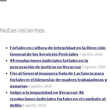
Notas recientes
𝗙𝗼𝗿𝘁𝗮𝗹𝗲𝗰𝗲𝗻 𝗰𝘂𝗹𝘁𝘂𝗿𝗮 𝗱𝗲 𝗶𝗻𝘁𝗲𝗴𝗿𝗶𝗱𝗮𝗱 𝗲𝗻 𝗹𝗮 𝗗𝗶𝗿𝗲𝗰𝗰𝗶𝗼́𝗻
𝗚𝗲𝗻𝗲𝗿𝗮𝗹 𝗱𝗲 𝗹𝗼𝘀 𝗦𝗲𝗿𝘃𝗶𝗰𝗶𝗼𝘀 𝗣𝗲𝗿𝗶𝗰𝗶𝗮𝗹𝗲𝘀
7 agosto, 2026
𝟰𝟰 𝗿𝗲𝘀𝗼𝗹𝘂𝗰𝗶𝗼𝗻𝗲𝘀 𝗷𝘂𝗱𝗶𝗰𝗶𝗮𝗹𝗲𝘀 𝗳𝗼𝗿𝘁𝗮𝗹𝗲𝗰𝗲𝗻 𝗹𝗮
𝗽𝗿𝗼𝗰𝘂𝗿𝗮𝗰𝗶𝗼́𝗻 𝗱𝗲 𝗷𝘂𝘀𝘁𝗶𝗰𝗶𝗮 𝗲𝗻 𝗩𝗲𝗿𝗮𝗰𝗿𝘂𝘇
7 agosto, 2026
𝗙𝗶𝘀𝗰𝗮𝗹 𝗚𝗲𝗻𝗲𝗿𝗮𝗹 𝗶𝗻𝗮𝘂𝗴𝘂𝗿𝗮 𝗦𝗮𝗹𝗮 𝗱𝗲 𝗟𝗮𝗰𝘁𝗮𝗻𝗰𝗶𝗮 𝗽𝗮𝗿𝗮
𝗳𝗼𝗿𝘁𝗮𝗹𝗲𝗰𝗲𝗿 𝗲𝗹 𝗯𝗶𝗲𝗻𝗲𝘀𝘁𝗮𝗿 𝗱𝗲 𝗺𝗮𝗱𝗿𝗲𝘀 𝘁𝗿𝗮𝗯𝗮𝗷𝗮𝗱𝗼𝗿𝗮𝘀 𝘆
𝘂𝘀𝘂𝗮𝗿𝗶𝗮𝘀
6 agosto, 2026
𝗚𝗼𝗹𝗽𝗲 𝗮 𝗹𝗮 𝗶𝗺𝗽𝘂𝗻𝗶𝗱𝗮𝗱 𝗲𝗻 𝗩𝗲𝗿𝗮𝗰𝗿𝘂𝘇: 𝟰𝟲
𝗿𝗲𝘀𝗼𝗹𝘂𝗰𝗶𝗼𝗻𝗲𝘀 𝗷𝘂𝗱𝗶𝗰𝗶𝗮𝗹𝗲𝘀 𝗳𝗼𝗿𝘁𝗮𝗹𝗲𝗰𝗲𝗻 𝗲𝗹 𝗰𝗼𝗺𝗯𝗮𝘁𝗲 𝗮𝗹
𝗱𝗲𝗹𝗶𝘁𝗼
6 agosto, 2026