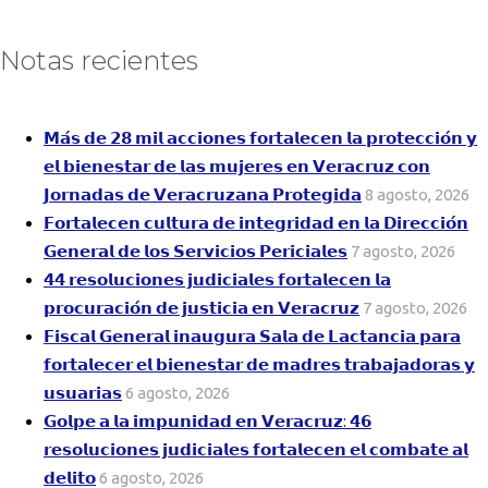
Notas recientes
𝗠𝗮́𝘀 𝗱𝗲 𝟮𝟴 𝗺𝗶𝗹 𝗮𝗰𝗰𝗶𝗼𝗻𝗲𝘀 𝗳𝗼𝗿𝘁𝗮𝗹𝗲𝗰𝗲𝗻 𝗹𝗮 𝗽𝗿𝗼𝘁𝗲𝗰𝗰𝗶𝗼́𝗻 𝘆
𝗲𝗹 𝗯𝗶𝗲𝗻𝗲𝘀𝘁𝗮𝗿 𝗱𝗲 𝗹𝗮𝘀 𝗺𝘂𝗷𝗲𝗿𝗲𝘀 𝗲𝗻 𝗩𝗲𝗿𝗮𝗰𝗿𝘂𝘇 𝗰𝗼𝗻
𝗝𝗼𝗿𝗻𝗮𝗱𝗮𝘀 𝗱𝗲 𝗩𝗲𝗿𝗮𝗰𝗿𝘂𝘇𝗮𝗻𝗮 𝗣𝗿𝗼𝘁𝗲𝗴𝗶𝗱𝗮
8 agosto, 2026
𝗙𝗼𝗿𝘁𝗮𝗹𝗲𝗰𝗲𝗻 𝗰𝘂𝗹𝘁𝘂𝗿𝗮 𝗱𝗲 𝗶𝗻𝘁𝗲𝗴𝗿𝗶𝗱𝗮𝗱 𝗲𝗻 𝗹𝗮 𝗗𝗶𝗿𝗲𝗰𝗰𝗶𝗼́𝗻
𝗚𝗲𝗻𝗲𝗿𝗮𝗹 𝗱𝗲 𝗹𝗼𝘀 𝗦𝗲𝗿𝘃𝗶𝗰𝗶𝗼𝘀 𝗣𝗲𝗿𝗶𝗰𝗶𝗮𝗹𝗲𝘀
7 agosto, 2026
𝟰𝟰 𝗿𝗲𝘀𝗼𝗹𝘂𝗰𝗶𝗼𝗻𝗲𝘀 𝗷𝘂𝗱𝗶𝗰𝗶𝗮𝗹𝗲𝘀 𝗳𝗼𝗿𝘁𝗮𝗹𝗲𝗰𝗲𝗻 𝗹𝗮
𝗽𝗿𝗼𝗰𝘂𝗿𝗮𝗰𝗶𝗼́𝗻 𝗱𝗲 𝗷𝘂𝘀𝘁𝗶𝗰𝗶𝗮 𝗲𝗻 𝗩𝗲𝗿𝗮𝗰𝗿𝘂𝘇
7 agosto, 2026
𝗙𝗶𝘀𝗰𝗮𝗹 𝗚𝗲𝗻𝗲𝗿𝗮𝗹 𝗶𝗻𝗮𝘂𝗴𝘂𝗿𝗮 𝗦𝗮𝗹𝗮 𝗱𝗲 𝗟𝗮𝗰𝘁𝗮𝗻𝗰𝗶𝗮 𝗽𝗮𝗿𝗮
𝗳𝗼𝗿𝘁𝗮𝗹𝗲𝗰𝗲𝗿 𝗲𝗹 𝗯𝗶𝗲𝗻𝗲𝘀𝘁𝗮𝗿 𝗱𝗲 𝗺𝗮𝗱𝗿𝗲𝘀 𝘁𝗿𝗮𝗯𝗮𝗷𝗮𝗱𝗼𝗿𝗮𝘀 𝘆
𝘂𝘀𝘂𝗮𝗿𝗶𝗮𝘀
6 agosto, 2026
𝗚𝗼𝗹𝗽𝗲 𝗮 𝗹𝗮 𝗶𝗺𝗽𝘂𝗻𝗶𝗱𝗮𝗱 𝗲𝗻 𝗩𝗲𝗿𝗮𝗰𝗿𝘂𝘇: 𝟰𝟲
𝗿𝗲𝘀𝗼𝗹𝘂𝗰𝗶𝗼𝗻𝗲𝘀 𝗷𝘂𝗱𝗶𝗰𝗶𝗮𝗹𝗲𝘀 𝗳𝗼𝗿𝘁𝗮𝗹𝗲𝗰𝗲𝗻 𝗲𝗹 𝗰𝗼𝗺𝗯𝗮𝘁𝗲 𝗮𝗹
𝗱𝗲𝗹𝗶𝘁𝗼
6 agosto, 2026