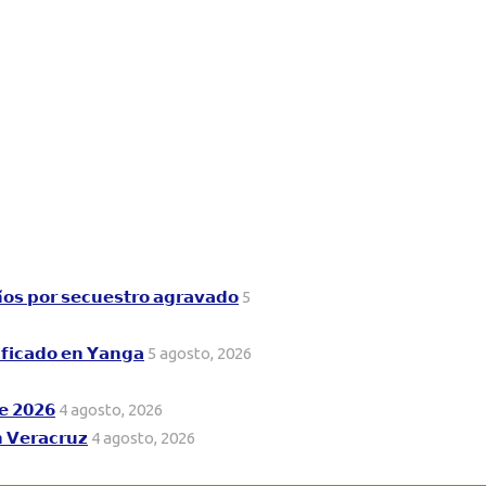
𝗻̃𝗼𝘀 𝗽𝗼𝗿 𝘀𝗲𝗰𝘂𝗲𝘀𝘁𝗿𝗼 𝗮𝗴𝗿𝗮𝘃𝗮𝗱𝗼
5
𝗶𝗳𝗶𝗰𝗮𝗱𝗼 𝗲𝗻 𝗬𝗮𝗻𝗴𝗮
5 agosto, 2026
6
𝗲 𝟮𝟬𝟮𝟲
4 agosto, 2026
𝗻 𝗩𝗲𝗿𝗮𝗰𝗿𝘂𝘇
4 agosto, 2026