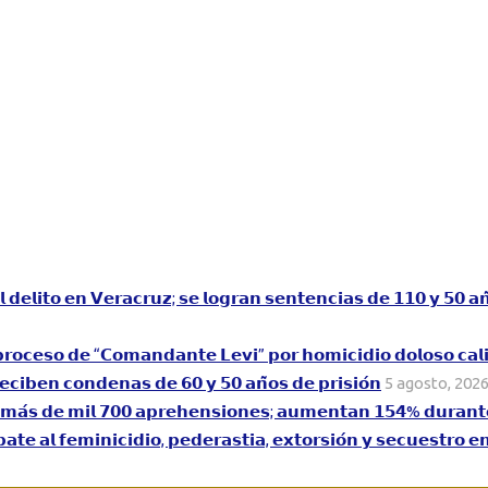
𝗮𝗹 𝗱𝗲𝗹𝗶𝘁𝗼 𝗲𝗻 𝗩𝗲𝗿𝗮𝗰𝗿𝘂𝘇; 𝘀𝗲 𝗹𝗼𝗴𝗿𝗮𝗻 𝘀𝗲𝗻𝘁𝗲𝗻𝗰𝗶𝗮𝘀 𝗱𝗲 𝟭𝟭𝟬 𝘆 𝟱𝟬 𝗮
 𝗮 𝗽𝗿𝗼𝗰𝗲𝘀𝗼 𝗱𝗲 “𝗖𝗼𝗺𝗮𝗻𝗱𝗮𝗻𝘁𝗲 𝗟𝗲𝘃𝗶” 𝗽𝗼𝗿 𝗵𝗼𝗺𝗶𝗰𝗶𝗱𝗶𝗼 𝗱𝗼𝗹𝗼𝘀𝗼 𝗰𝗮𝗹
𝗰𝗶𝗯𝗲𝗻 𝗰𝗼𝗻𝗱𝗲𝗻𝗮𝘀 𝗱𝗲 𝟲𝟬 𝘆 𝟱𝟬 𝗮𝗻̃𝗼𝘀 𝗱𝗲 𝗽𝗿𝗶𝘀𝗶𝗼́𝗻
5 agosto, 202
𝗻 𝗺𝗮́𝘀 𝗱𝗲 𝗺𝗶𝗹 𝟳𝟬𝟬 𝗮𝗽𝗿𝗲𝗵𝗲𝗻𝘀𝗶𝗼𝗻𝗲𝘀; 𝗮𝘂𝗺𝗲𝗻𝘁𝗮𝗻 𝟭𝟱𝟰% 𝗱𝘂𝗿𝗮𝗻𝘁
𝗮𝘁𝗲 𝗮𝗹 𝗳𝗲𝗺𝗶𝗻𝗶𝗰𝗶𝗱𝗶𝗼, 𝗽𝗲𝗱𝗲𝗿𝗮𝘀𝘁𝗶𝗮, 𝗲𝘅𝘁𝗼𝗿𝘀𝗶𝗼́𝗻 𝘆 𝘀𝗲𝗰𝘂𝗲𝘀𝘁𝗿𝗼 𝗲