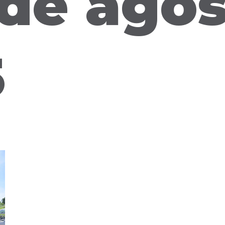
 de ago
5