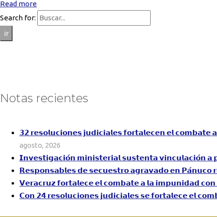
Read more
Search for:
ir
Notas recientes
𝟯𝟮 𝗿𝗲𝘀𝗼𝗹𝘂𝗰𝗶𝗼𝗻𝗲𝘀 𝗷𝘂𝗱𝗶𝗰𝗶𝗮𝗹𝗲𝘀 𝗳𝗼𝗿𝘁𝗮𝗹𝗲𝗰𝗲𝗻 𝗲𝗹 𝗰𝗼𝗺𝗯𝗮𝘁𝗲 
agosto, 2026
𝗜𝗻𝘃𝗲𝘀𝘁𝗶𝗴𝗮𝗰𝗶𝗼́𝗻 𝗺𝗶𝗻𝗶𝘀𝘁𝗲𝗿𝗶𝗮𝗹 𝘀𝘂𝘀𝘁𝗲𝗻𝘁𝗮 𝘃𝗶𝗻𝗰𝘂𝗹𝗮𝗰𝗶𝗼́𝗻
𝗥𝗲𝘀𝗽𝗼𝗻𝘀𝗮𝗯𝗹𝗲𝘀 𝗱𝗲 𝘀𝗲𝗰𝘂𝗲𝘀𝘁𝗿𝗼 𝗮𝗴𝗿𝗮𝘃𝗮𝗱𝗼 𝗲𝗻 𝗣𝗮́𝗻𝘂𝗰𝗼 𝗿
𝗩𝗲𝗿𝗮𝗰𝗿𝘂𝘇 𝗳𝗼𝗿𝘁𝗮𝗹𝗲𝗰𝗲 𝗲𝗹 𝗰𝗼𝗺𝗯𝗮𝘁𝗲 𝗮 𝗹𝗮 𝗶𝗺𝗽𝘂𝗻𝗶𝗱𝗮𝗱 𝗰
𝗖𝗼𝗻 𝟮𝟰 𝗿𝗲𝘀𝗼𝗹𝘂𝗰𝗶𝗼𝗻𝗲𝘀 𝗷𝘂𝗱𝗶𝗰𝗶𝗮𝗹𝗲𝘀 𝘀𝗲 𝗳𝗼𝗿𝘁𝗮𝗹𝗲𝗰𝗲 𝗲𝗹 𝗰𝗼𝗺