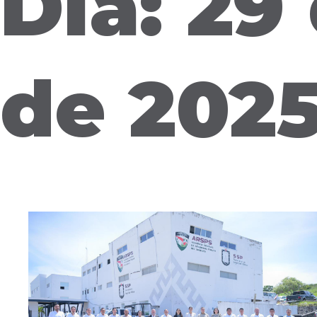
Día: 29
de 202