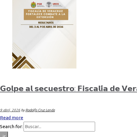
𝗚𝗼𝗹𝗽𝗲 𝗮𝗹 𝘀𝗲𝗰𝘂𝗲𝘀𝘁𝗿𝗼: 𝗙𝗶𝘀𝗰𝗮𝗹𝗶́𝗮 𝗱𝗲 𝗩𝗲
9 abril, 2026
by
Rodolfo Cruz Landa
Read more
Search for:
ir