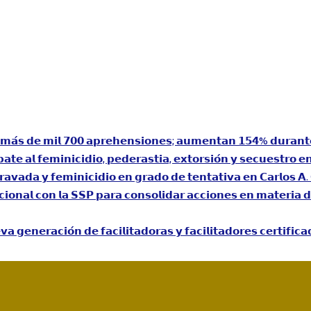
𝗻 𝗺𝗮́𝘀 𝗱𝗲 𝗺𝗶𝗹 𝟳𝟬𝟬 𝗮𝗽𝗿𝗲𝗵𝗲𝗻𝘀𝗶𝗼𝗻𝗲𝘀; 𝗮𝘂𝗺𝗲𝗻𝘁𝗮𝗻 𝟭𝟱𝟰% 𝗱𝘂𝗿𝗮𝗻𝘁
𝗮𝘁𝗲 𝗮𝗹 𝗳𝗲𝗺𝗶𝗻𝗶𝗰𝗶𝗱𝗶𝗼, 𝗽𝗲𝗱𝗲𝗿𝗮𝘀𝘁𝗶𝗮, 𝗲𝘅𝘁𝗼𝗿𝘀𝗶𝗼́𝗻 𝘆 𝘀𝗲𝗰𝘂𝗲𝘀𝘁𝗿𝗼 𝗲
𝗿𝗮𝘃𝗮𝗱𝗮 𝘆 𝗳𝗲𝗺𝗶𝗻𝗶𝗰𝗶𝗱𝗶𝗼 𝗲𝗻 𝗴𝗿𝗮𝗱𝗼 𝗱𝗲 𝘁𝗲𝗻𝘁𝗮𝘁𝗶𝘃𝗮 𝗲𝗻 𝗖𝗮𝗿𝗹𝗼𝘀 𝗔. 𝗖
𝘁𝘂𝗰𝗶𝗼𝗻𝗮𝗹 𝗰𝗼𝗻 𝗹𝗮 𝗦𝗦𝗣 𝗽𝗮𝗿𝗮 𝗰𝗼𝗻𝘀𝗼𝗹𝗶𝗱𝗮𝗿 𝗮𝗰𝗰𝗶𝗼𝗻𝗲𝘀 𝗲𝗻 𝗺𝗮𝘁𝗲𝗿𝗶𝗮 
𝘃𝗮 𝗴𝗲𝗻𝗲𝗿𝗮𝗰𝗶𝗼́𝗻 𝗱𝗲 𝗳𝗮𝗰𝗶𝗹𝗶𝘁𝗮𝗱𝗼𝗿𝗮𝘀 𝘆 𝗳𝗮𝗰𝗶𝗹𝗶𝘁𝗮𝗱𝗼𝗿𝗲𝘀 𝗰𝗲𝗿𝘁𝗶𝗳𝗶𝗰𝗮