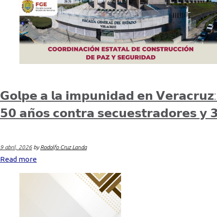
𝗚𝗼𝗹𝗽𝗲 𝗮 𝗹𝗮 𝗶𝗺𝗽𝘂𝗻𝗶𝗱𝗮𝗱 𝗲𝗻 𝗩𝗲𝗿𝗮𝗰𝗿𝘂𝘇: 
𝟱𝟬 𝗮𝗻̃𝗼𝘀 𝗰𝗼𝗻𝘁𝗿𝗮 𝘀𝗲𝗰𝘂𝗲𝘀𝘁𝗿𝗮𝗱𝗼𝗿𝗲𝘀 𝘆 𝟯
9 abril, 2026
by
Rodolfo Cruz Landa
Read more