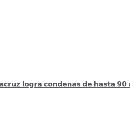
𝗿𝗮𝗰𝗿𝘂𝘇 𝗹𝗼𝗴𝗿𝗮 𝗰𝗼𝗻𝗱𝗲𝗻𝗮𝘀 𝗱𝗲 𝗵𝗮𝘀𝘁𝗮 𝟵𝟬 𝗮