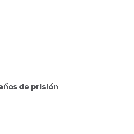
𝗻̃𝗼𝘀 𝗱𝗲 𝗽𝗿𝗶𝘀𝗶𝗼́𝗻