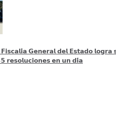
𝗶𝘀𝗰𝗮𝗹𝗶́𝗮 𝗚𝗲𝗻𝗲𝗿𝗮𝗹 𝗱𝗲𝗹 𝗘𝘀𝘁𝗮𝗱𝗼 𝗹𝗼𝗴𝗿𝗮 
𝟱 𝗿𝗲𝘀𝗼𝗹𝘂𝗰𝗶𝗼𝗻𝗲𝘀 𝗲𝗻 𝘂𝗻 𝗱𝗶́𝗮