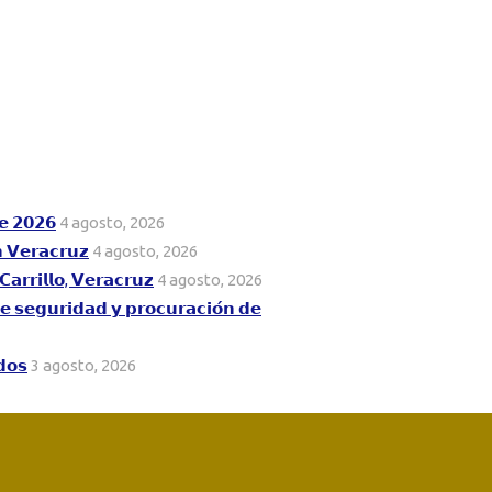
𝗲 𝟮𝟬𝟮𝟲
4 agosto, 2026
𝗻 𝗩𝗲𝗿𝗮𝗰𝗿𝘂𝘇
4 agosto, 2026
𝗮𝗿𝗿𝗶𝗹𝗹𝗼, 𝗩𝗲𝗿𝗮𝗰𝗿𝘂𝘇
4 agosto, 2026
𝗱𝗲 𝘀𝗲𝗴𝘂𝗿𝗶𝗱𝗮𝗱 𝘆 𝗽𝗿𝗼𝗰𝘂𝗿𝗮𝗰𝗶𝗼́𝗻 𝗱𝗲
𝗱𝗼𝘀
3 agosto, 2026