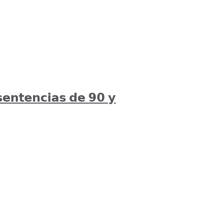
𝘀𝗲𝗻𝘁𝗲𝗻𝗰𝗶𝗮𝘀 𝗱𝗲 𝟵𝟬 𝘆