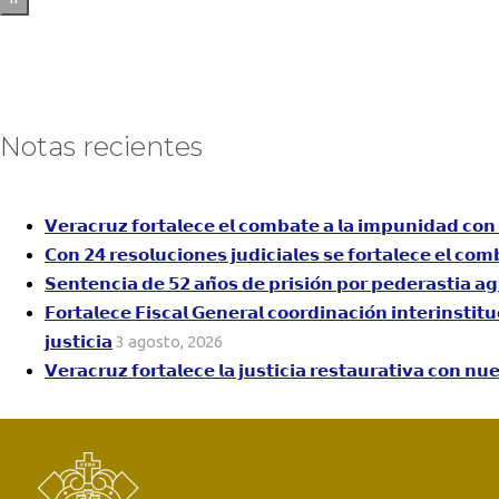
Notas recientes
𝗩𝗲𝗿𝗮𝗰𝗿𝘂𝘇 𝗳𝗼𝗿𝘁𝗮𝗹𝗲𝗰𝗲 𝗲𝗹 𝗰𝗼𝗺𝗯𝗮𝘁𝗲 𝗮 𝗹𝗮 𝗶𝗺𝗽𝘂𝗻𝗶𝗱𝗮𝗱 𝗰
𝗖𝗼𝗻 𝟮𝟰 𝗿𝗲𝘀𝗼𝗹𝘂𝗰𝗶𝗼𝗻𝗲𝘀 𝗷𝘂𝗱𝗶𝗰𝗶𝗮𝗹𝗲𝘀 𝘀𝗲 𝗳𝗼𝗿𝘁𝗮𝗹𝗲𝗰𝗲 𝗲𝗹 𝗰𝗼𝗺
𝗦𝗲𝗻𝘁𝗲𝗻𝗰𝗶𝗮 𝗱𝗲 𝟱𝟮 𝗮𝗻̃𝗼𝘀 𝗱𝗲 𝗽𝗿𝗶𝘀𝗶𝗼́𝗻 𝗽𝗼𝗿 𝗽𝗲𝗱𝗲𝗿𝗮𝘀𝘁𝗶𝗮 𝗮𝗴
𝗙𝗼𝗿𝘁𝗮𝗹𝗲𝗰𝗲 𝗙𝗶𝘀𝗰𝗮𝗹 𝗚𝗲𝗻𝗲𝗿𝗮𝗹 𝗰𝗼𝗼𝗿𝗱𝗶𝗻𝗮𝗰𝗶𝗼́𝗻 𝗶𝗻𝘁𝗲𝗿𝗶𝗻𝘀𝘁𝗶
𝗷𝘂𝘀𝘁𝗶𝗰𝗶𝗮
3 agosto, 2026
𝗩𝗲𝗿𝗮𝗰𝗿𝘂𝘇 𝗳𝗼𝗿𝘁𝗮𝗹𝗲𝗰𝗲 𝗹𝗮 𝗷𝘂𝘀𝘁𝗶𝗰𝗶𝗮 𝗿𝗲𝘀𝘁𝗮𝘂𝗿𝗮𝘁𝗶𝘃𝗮 𝗰𝗼𝗻 𝗻𝘂𝗲