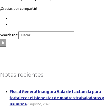
¡Gracias por compartir!
Search for:
ir
Notas recientes
𝗙𝗶𝘀𝗰𝗮𝗹 𝗚𝗲𝗻𝗲𝗿𝗮𝗹 𝗶𝗻𝗮𝘂𝗴𝘂𝗿𝗮 𝗦𝗮𝗹𝗮 𝗱𝗲 𝗟𝗮𝗰𝘁𝗮𝗻𝗰𝗶𝗮 𝗽𝗮𝗿𝗮
𝗳𝗼𝗿𝘁𝗮𝗹𝗲𝗰𝗲𝗿 𝗲𝗹 𝗯𝗶𝗲𝗻𝗲𝘀𝘁𝗮𝗿 𝗱𝗲 𝗺𝗮𝗱𝗿𝗲𝘀 𝘁𝗿𝗮𝗯𝗮𝗷𝗮𝗱𝗼𝗿𝗮𝘀 𝘆
𝘂𝘀𝘂𝗮𝗿𝗶𝗮𝘀
6 agosto, 2026