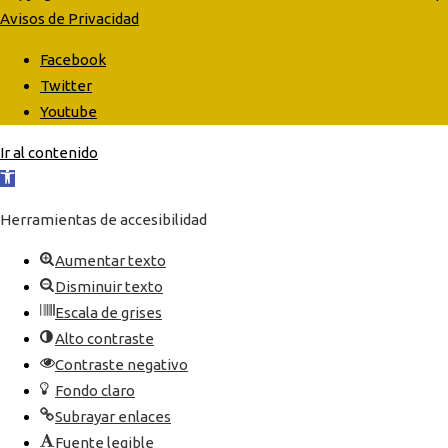
Avisos de Privacidad
Facebook
Twitter
Youtube
Ir al contenido
Abrir
barra
Herramientas de accesibilidad
de
herramientas
Aumentar texto
Disminuir texto
Escala de grises
Alto contraste
Contraste negativo
Fondo claro
Subrayar enlaces
Fuente legible