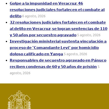
𝗚𝗼𝗹𝗽𝗲 𝗮 𝗹𝗮 𝗶𝗺𝗽𝘂𝗻𝗶𝗱𝗮𝗱 𝗲𝗻 𝗩𝗲𝗿𝗮𝗰𝗿𝘂𝘇: 𝟰𝟲
𝗿𝗲𝘀𝗼𝗹𝘂𝗰𝗶𝗼𝗻𝗲𝘀 𝗷𝘂𝗱𝗶𝗰𝗶𝗮𝗹𝗲𝘀 𝗳𝗼𝗿𝘁𝗮𝗹𝗲𝗰𝗲𝗻 𝗲𝗹 𝗰𝗼𝗺𝗯𝗮𝘁𝗲 𝗮𝗹
𝗱𝗲𝗹𝗶𝘁𝗼
6 agosto, 2026
𝟯𝟮 𝗿𝗲𝘀𝗼𝗹𝘂𝗰𝗶𝗼𝗻𝗲𝘀 𝗷𝘂𝗱𝗶𝗰𝗶𝗮𝗹𝗲𝘀 𝗳𝗼𝗿𝘁𝗮𝗹𝗲𝗰𝗲𝗻 𝗲𝗹 𝗰𝗼𝗺𝗯𝗮𝘁𝗲
𝗮𝗹 𝗱𝗲𝗹𝗶𝘁𝗼 𝗲𝗻 𝗩𝗲𝗿𝗮𝗰𝗿𝘂𝘇; 𝘀𝗲 𝗹𝗼𝗴𝗿𝗮𝗻 𝘀𝗲𝗻𝘁𝗲𝗻𝗰𝗶𝗮𝘀 𝗱𝗲 𝟭𝟭𝟬
𝘆 𝟱𝟬 𝗮𝗻̃𝗼𝘀 𝗽𝗼𝗿 𝘀𝗲𝗰𝘂𝗲𝘀𝘁𝗿𝗼 𝗮𝗴𝗿𝗮𝘃𝗮𝗱𝗼
5 agosto, 2026
𝗜𝗻𝘃𝗲𝘀𝘁𝗶𝗴𝗮𝗰𝗶𝗼́𝗻 𝗺𝗶𝗻𝗶𝘀𝘁𝗲𝗿𝗶𝗮𝗹 𝘀𝘂𝘀𝘁𝗲𝗻𝘁𝗮 𝘃𝗶𝗻𝗰𝘂𝗹𝗮𝗰𝗶𝗼́𝗻 𝗮
𝗽𝗿𝗼𝗰𝗲𝘀𝗼 𝗱𝗲 “𝗖𝗼𝗺𝗮𝗻𝗱𝗮𝗻𝘁𝗲 𝗟𝗲𝘃𝗶” 𝗽𝗼𝗿 𝗵𝗼𝗺𝗶𝗰𝗶𝗱𝗶𝗼
𝗱𝗼𝗹𝗼𝘀𝗼 𝗰𝗮𝗹𝗶𝗳𝗶𝗰𝗮𝗱𝗼 𝗲𝗻 𝗬𝗮𝗻𝗴𝗮
5 agosto, 2026
𝗥𝗲𝘀𝗽𝗼𝗻𝘀𝗮𝗯𝗹𝗲𝘀 𝗱𝗲 𝘀𝗲𝗰𝘂𝗲𝘀𝘁𝗿𝗼 𝗮𝗴𝗿𝗮𝘃𝗮𝗱𝗼 𝗲𝗻 𝗣𝗮́𝗻𝘂𝗰𝗼
𝗿𝗲𝗰𝗶𝗯𝗲𝗻 𝗰𝗼𝗻𝗱𝗲𝗻𝗮𝘀 𝗱𝗲 𝟲𝟬 𝘆 𝟱𝟬 𝗮𝗻̃𝗼𝘀 𝗱𝗲 𝗽𝗿𝗶𝘀𝗶𝗼́𝗻
5
agosto, 2026