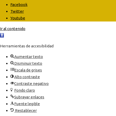
Facebook
Twitter
Youtube
Ir al contenido
Abrir
barra
Herramientas de accesibilidad
de
herramientas
Aumentar texto
Disminuir texto
Escala de grises
Alto contraste
Contraste negativo
Fondo claro
Subrayar enlaces
Fuente legible
Restablecer