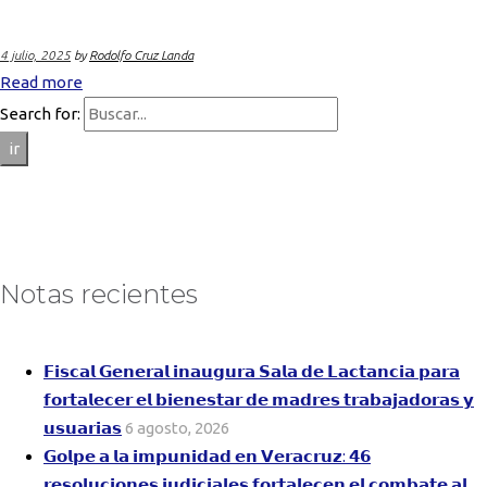
4 julio, 2025
by
Rodolfo Cruz Landa
Read more
Search for:
ir
Notas recientes
𝗙𝗶𝘀𝗰𝗮𝗹 𝗚𝗲𝗻𝗲𝗿𝗮𝗹 𝗶𝗻𝗮𝘂𝗴𝘂𝗿𝗮 𝗦𝗮𝗹𝗮 𝗱𝗲 𝗟𝗮𝗰𝘁𝗮𝗻𝗰𝗶𝗮 𝗽𝗮𝗿𝗮
𝗳𝗼𝗿𝘁𝗮𝗹𝗲𝗰𝗲𝗿 𝗲𝗹 𝗯𝗶𝗲𝗻𝗲𝘀𝘁𝗮𝗿 𝗱𝗲 𝗺𝗮𝗱𝗿𝗲𝘀 𝘁𝗿𝗮𝗯𝗮𝗷𝗮𝗱𝗼𝗿𝗮𝘀 𝘆
𝘂𝘀𝘂𝗮𝗿𝗶𝗮𝘀
6 agosto, 2026
𝗚𝗼𝗹𝗽𝗲 𝗮 𝗹𝗮 𝗶𝗺𝗽𝘂𝗻𝗶𝗱𝗮𝗱 𝗲𝗻 𝗩𝗲𝗿𝗮𝗰𝗿𝘂𝘇: 𝟰𝟲
𝗿𝗲𝘀𝗼𝗹𝘂𝗰𝗶𝗼𝗻𝗲𝘀 𝗷𝘂𝗱𝗶𝗰𝗶𝗮𝗹𝗲𝘀 𝗳𝗼𝗿𝘁𝗮𝗹𝗲𝗰𝗲𝗻 𝗲𝗹 𝗰𝗼𝗺𝗯𝗮𝘁𝗲 𝗮𝗹