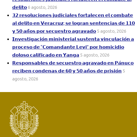
𝗱𝗲𝗹𝗶𝘁𝗼
6 agosto, 2026
𝟯𝟮 𝗿𝗲𝘀𝗼𝗹𝘂𝗰𝗶𝗼𝗻𝗲𝘀 𝗷𝘂𝗱𝗶𝗰𝗶𝗮𝗹𝗲𝘀 𝗳𝗼𝗿𝘁𝗮𝗹𝗲𝗰𝗲𝗻 𝗲𝗹 𝗰𝗼𝗺𝗯𝗮𝘁𝗲
𝗮𝗹 𝗱𝗲𝗹𝗶𝘁𝗼 𝗲𝗻 𝗩𝗲𝗿𝗮𝗰𝗿𝘂𝘇; 𝘀𝗲 𝗹𝗼𝗴𝗿𝗮𝗻 𝘀𝗲𝗻𝘁𝗲𝗻𝗰𝗶𝗮𝘀 𝗱𝗲 𝟭𝟭𝟬
𝘆 𝟱𝟬 𝗮𝗻̃𝗼𝘀 𝗽𝗼𝗿 𝘀𝗲𝗰𝘂𝗲𝘀𝘁𝗿𝗼 𝗮𝗴𝗿𝗮𝘃𝗮𝗱𝗼
5 agosto, 2026
𝗜𝗻𝘃𝗲𝘀𝘁𝗶𝗴𝗮𝗰𝗶𝗼́𝗻 𝗺𝗶𝗻𝗶𝘀𝘁𝗲𝗿𝗶𝗮𝗹 𝘀𝘂𝘀𝘁𝗲𝗻𝘁𝗮 𝘃𝗶𝗻𝗰𝘂𝗹𝗮𝗰𝗶𝗼́𝗻 𝗮
𝗽𝗿𝗼𝗰𝗲𝘀𝗼 𝗱𝗲 “𝗖𝗼𝗺𝗮𝗻𝗱𝗮𝗻𝘁𝗲 𝗟𝗲𝘃𝗶” 𝗽𝗼𝗿 𝗵𝗼𝗺𝗶𝗰𝗶𝗱𝗶𝗼
𝗱𝗼𝗹𝗼𝘀𝗼 𝗰𝗮𝗹𝗶𝗳𝗶𝗰𝗮𝗱𝗼 𝗲𝗻 𝗬𝗮𝗻𝗴𝗮
5 agosto, 2026
𝗥𝗲𝘀𝗽𝗼𝗻𝘀𝗮𝗯𝗹𝗲𝘀 𝗱𝗲 𝘀𝗲𝗰𝘂𝗲𝘀𝘁𝗿𝗼 𝗮𝗴𝗿𝗮𝘃𝗮𝗱𝗼 𝗲𝗻 𝗣𝗮́𝗻𝘂𝗰𝗼
𝗿𝗲𝗰𝗶𝗯𝗲𝗻 𝗰𝗼𝗻𝗱𝗲𝗻𝗮𝘀 𝗱𝗲 𝟲𝟬 𝘆 𝟱𝟬 𝗮𝗻̃𝗼𝘀 𝗱𝗲 𝗽𝗿𝗶𝘀𝗶𝗼́𝗻
5
agosto, 2026